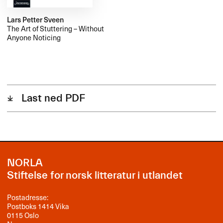
Lars Petter Sveen
The Art of Stuttering – Without
Anyone Noticing
Last ned PDF
NORLA
Stiftelse for norsk litteratur i utlandet
Postadresse:
Postboks 1414 Vika
0115 Oslo