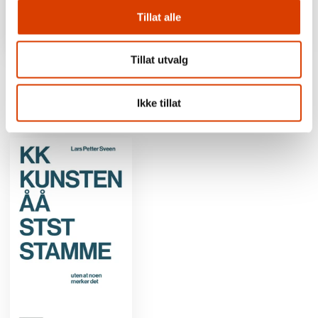
Tillat alle
Ellen Støkken Dahl
Trude Lorentzen
Tillat utvalg
Sleeping With the Enemy –
Quisling's Suitcase. In The
Terrifying Tales About
Footsteps of the World's Most
Sexually Transmitted
Infamous Traitor
Ikke tillat
Infections