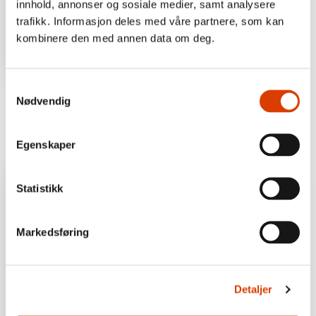
innhold, annonser og sosiale medier, samt analysere
trafikk. Informasjon deles med våre partnere, som kan
kombinere den med annen data om deg.
Morten Strøksnes
Cecilie Hellestveit
Samtykkevalg
Lumholtz’ Ghosts. Around the
Disquiet on the Eastern Front.
Nødvendig
world in the footsteps of a
The war that transforms
forgotten white explorer, in
Europe
search of all that was once
lost, and what is left behind
Egenskaper
Statistikk
Markedsføring
Detaljer