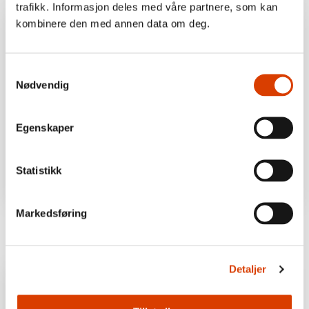
trafikk. Informasjon deles med våre partnere, som kan
kombinere den med annen data om deg.
Samtykkevalg
Nødvendig
Egenskaper
Statistikk
Lars Fr. H. Svendsen
Pål Karlsen
Markedsføring
A Philosophy of Hope
The Foragers - Custodians of
Nature
Detaljer