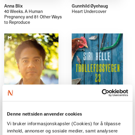
Anna Blix
Gunnhild Øyehaug
40 Weeks. A Human
Heart Undercover
Pregnancy and 81 Other Ways
to Reproduce
Denne nettsiden anvender cookies
Yohan Shanmugaratnam
Siri Helle
Vi bruker informasjonskapsler (Cookies) for å tilpasse
We still breathe
Coming Home
innhold, annonser og sosiale medier, samt analysere