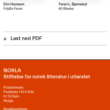
Elin Hansson
Taran L. Bjørnstad
Fiddle Fever
40 Weeks
Last ned PDF
NORLA
Stiftelse for norsk litteratur i utlandet
Postadresse:
Postboks 1414 Vika
0115 Oslo
Norge
Besøksadresse: