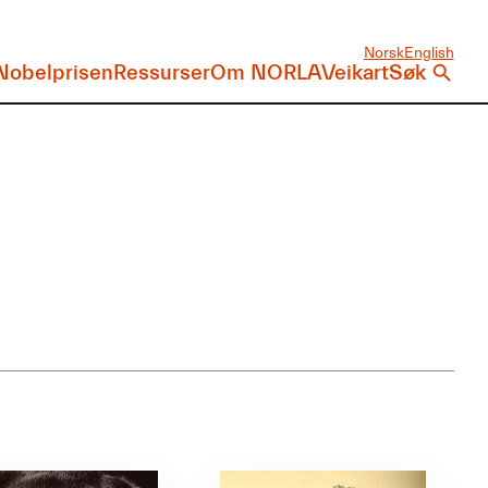
Norsk
English
Nobelprisen
Ressurser
Om NORLA
Veikart
Søk