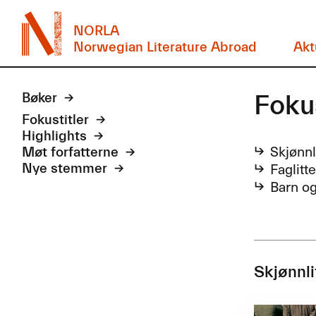
NORLA
Norwegian Literature Abroad
Akt
Foku
Bøker
Fokustitler
Highlights
Skjønnl
Møt forfatterne
Faglitt
Nye stemmer
Barn o
Skjønnli