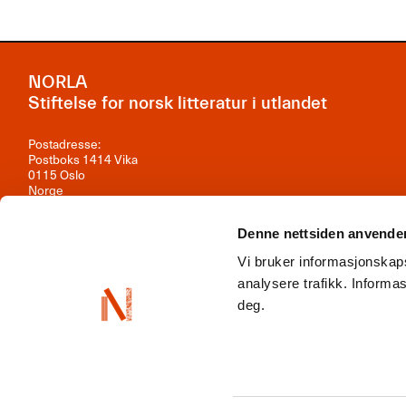
NORLA
Stiftelse for norsk litteratur i utlandet
Postadresse:
Postboks 1414 Vika
0115 Oslo
Norge
Besøksadresse:
Denne nettsiden anvende
Observatoriegata 1B, 3. etasje
0254 Oslo
Vi bruker informasjonskaps
Kontakt oss
analysere trafikk. Inform
deg.
Org.nr: 981 242 297
NORLA er en del av
Norwegian Arts Abroad
,
ENLIT
,
NordLit