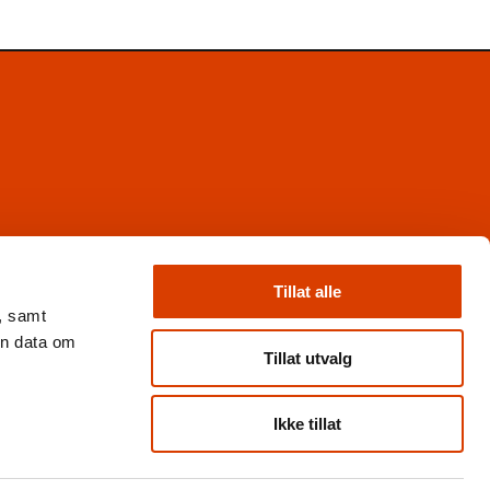
Facebook
Instagram
Tillat alle
X
, samt
Nyhetsbrev
en data om
Books from Norway
Tillat utvalg
Flickr
Ikke tillat
Personvern og cookies