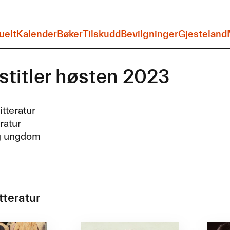
uelt
Kalender
Bøker
Tilskudd
Bevilgninger
Gjesteland
stitler høsten 2023
itteratur
eratur
g ungdom
tteratur