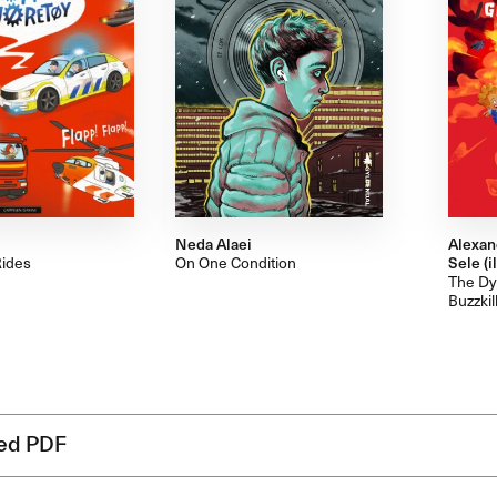
Neda Alaei
Alexan
Rides
On One Condition
Sele (il
The Dy
Buzzkil
ned PDF