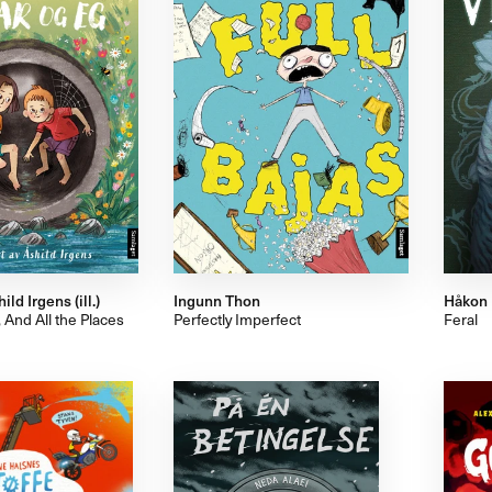
ild Irgens (ill.)
Ingunn Thon
Håkon
And All the Places
Perfectly Imperfect
Feral