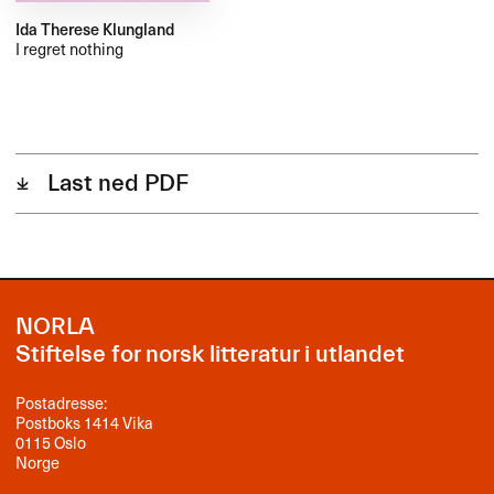
Ida Therese Klungland
I regret nothing
Last ned PDF
NORLA
Stiftelse for norsk litteratur i utlandet
Postadresse:
Postboks 1414 Vika
0115 Oslo
Norge