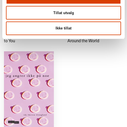
Tillat utvalg
Reidar Müller, Sigbjørn
Andreas Tjernshaugen,
Lilleeng (ill.)
Sigbjørn Lilleeng (ill.)
Life is Dangerous! The
Death-Defying Journeys: The
Ikke tillat
Amazing Story of the
Fantastic Tale of Migratory
Evolution of Life from Bacteria
Birds That Fly Half-Way
to You
Around the World