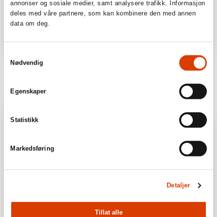
annonser og sosiale medier, samt analysere trafikk. Informasjon
deles med våre partnere, som kan kombinere den med annen
data om deg.
Samtykkevalg
Kirste Paltto, Sunna Kitti (ill.)
Pernille Tufte Radeid,
Nødvendig
Strange Happenings at Wild
Jannicke Hansen (ill.)
Lake
Unsolved Mysteries from
Around the World
Egenskaper
Statistikk
Markedsføring
Detaljer
Tillat alle