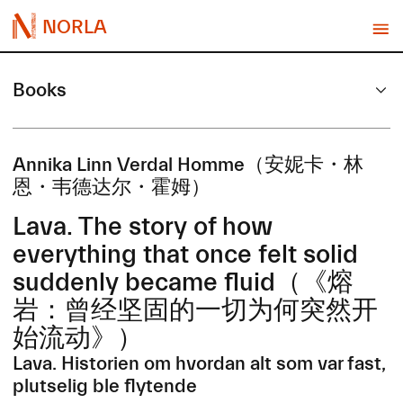
NORLA
Books
Annika Linn Verdal Homme​（安妮卡・林
恩・韦德达尔・霍姆）
Lava. The story of how
everything that once felt solid
suddenly became fluid​（《熔
岩：​曾经坚固的一切为何突然开
始流动》）
Lava. Historien om hvordan alt som var fast,
plutselig ble flytende