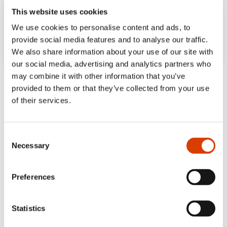
This website uses cookies
We use cookies to personalise content and ads, to
provide social media features and to analyse our traffic.
We also share information about your use of our site with
our social media, advertising and analytics partners who
​“霍姆是天生的艺术家…… ​在文字、​图像、​
may combine it with other information that you’ve
provided to them or that they’ve collected from your use
色彩和字体的结合上，​展现出非凡的创意与
of their services.
动态思维能力。​”​
《漫画报》
Consent
​“情节复杂且出色…… ​非常有趣。​”​
Necessary
Selection
英格丽德・布鲁贝克，​​Empirix
Preferences
​“充满惊人的活力与叙事张力。​”​
《儿童书籍评论》
Statistics