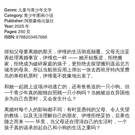
Genre:
儿童与青少年文学
Category:
青少年图画小说
Publisher:
阿斯豪格出版社
Year:
2025 年
Pages:
250 页
ISBN:
9788203457685
​得知父母要离婚的那天，​伊维的生活彻底颠覆。​父母无法妥
善处理离婚事宜，​伊维也一样 ​—​— ​她开始叛逆，​拒绝搬
家，​拒绝成为破碎家庭的孩子，​更拒绝去探望搬到遥远北方
城市的母亲。​所以当航班应用上弹出一张去西班牙特内里费
岛的单程机票时，​伊维毫不犹豫地出发了。​​
​和她一起踏上这场冲动逃亡的，​还有爸爸送的一只小狗。​但
一个青少年真的能独自照顾一只小狗吗？​当她被迫在异国他
乡为自己负责时，​又会发生什么？​​
​离婚对每个人的影响都不同：​有时是愚钝的父母、​令人失望
的教练，​以及无法理解自己的朋友。​伊维拒绝妥协，​后果也
随之而来 ​—​— ​毕竟，​当父母还在理清自己的生活时，​一个
孩子真的该承担起自己和小狗的生活之重吗？​​