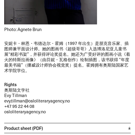
Photo: Agnete Brun
​安妮卡・林恩・韦德达尔・霍姆​（​1997 ​年出生）​是朋克音乐家、​插
图师兼平面设计师。​她的图画书​《超级哥哥》​入选博洛尼亚儿童书
展“精彩书架”，​并获得评论奖提名。​她还为广受好评的图画小说​《着
火的特斯拉画像》​（由芬妮・瓦格创作）​绘制插图，​该书获得 ​“年度
最美书籍”​（挪威设计师协会视觉奖）​提名。​霍姆拥有奥斯陆国家艺
术学院学位。​​
Rights
奥斯陆文学社
Evy Tillman
evy.tillman@osloliteraryagency.no
+47 95 22 44 08
osloliteraryagency.no
Product sheet (PDF)