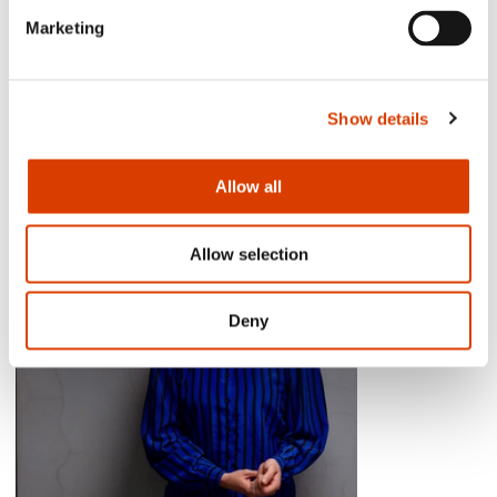
​“复仇的滋味在安妮卡・林恩・韦德达尔・
Marketing
霍姆迷人的漫画中尽显。​”​
《阶级斗争报》
Show details
Allow all
Allow selection
Deny