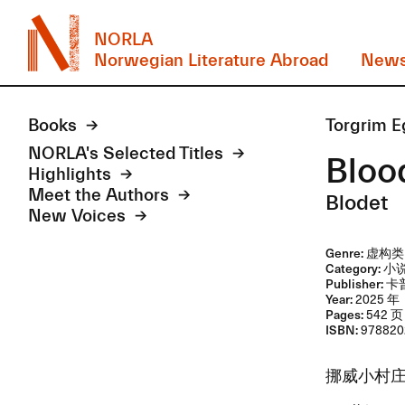
NORLA
Norwegian Literature Abroad
New
Books
Torgri
NORLA's Selected Titles
Blo
Highlights
Meet the Authors
Blodet
New Voices
Genre:
虚构类
Category:
小
Publisher:
卡
Year:
2025 
Pages:
542 页
ISBN:
978820
​挪威小村