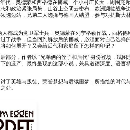
 30 ​年代，​奥德蒙和西格德在挪威一个小村庄长大，​周围
态和政治紧张局势，​山谷上空阴云密布。​欧洲濒临战争边
须选边站，​兄弟二人选择与德国人结盟，​参与对抗斯大
时，​两人都成为党卫军士兵：​奥德蒙在列宁格勒作战，​西格
熬过了战争，​但当回到解放后的挪威，​必须面对自己选择的后果 
将如何展开？​又会给后代和家庭留下怎样的印记？​​
后部分，​作者以 ​“兄弟俩的侄子和后代” ​身份登场，​试
下的遗产。​最终呈现的这部小说，​兼具道德深度、​语言
​探讨了英雄与叛徒、​荣誉梦想与后续噩梦，​所描绘的时代
处。​​