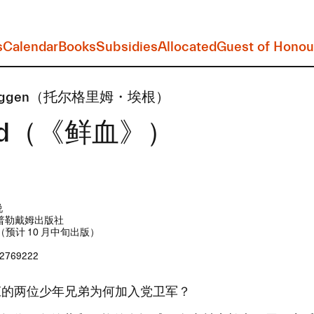
s
Calendar
Books
Subsidies
Allocated
Guest of Honou
m Eggen​（托尔格里姆・埃根）
od​（《鲜血》）
说
普勒戴姆出版社
年（预计 10 月中旬出版）
2769222
庄的两位少年兄弟为何加入党卫军？​​