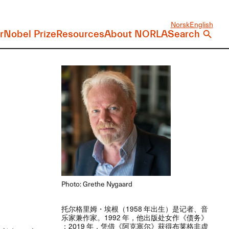
Norsk
English
r
Nobel Prize
Resources
About NORLA
Search
Photo: Grethe Nygaard
​托尔格里姆・埃根​（​1958 ​年出生）​是记者、​音
乐家兼作家。​​1992 ​年，​他出版处女作​《债务》​
；​​2019 ​年，​凭借​《阿克塞尔》​获得布莱格非虚