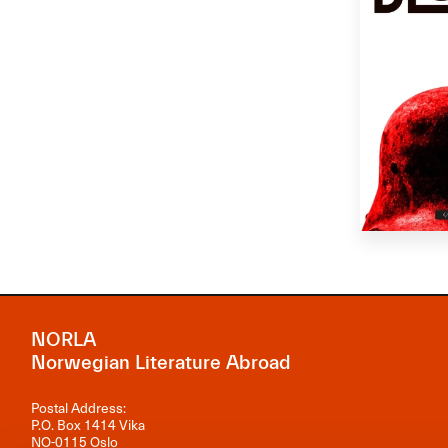
NORLA
Norwegian Literature Abroad
Postal Address:
P.O. Box 1414 Vika
NO-0115 Oslo