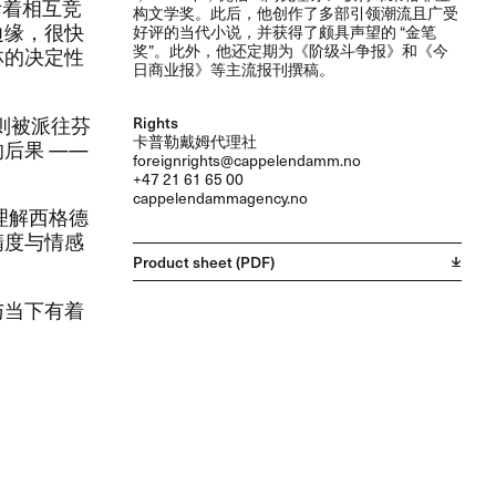
充斥着相互竞
构文学奖。​此后，​他创作了多部引领潮流且广受
缘，​很快
好评的当代小说，​并获得了颇具声望的 ​“金笔
奖”。​此外，​他还定期为​《阶级斗争报》​和​《今
林的决定性
日商业报》​等主流报刊撰稿。​​
德则被派往芬
Rights
卡普勒戴姆代理社
​—​— ​
foreignrights@cappelendamm.no
+47 21 61 65 00
cappelendammagency.no
图理解西格德
精度与情感
Product sheet (PDF)
与当下有着