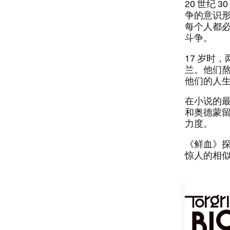
20 ​世纪
争的意识形
每个人都必
斗争。​​
17 ​岁
兰。​他们
他们的人生
​在小说的最
和奥德蒙留
力度。​​
​《鲜血》
惊人的相似之