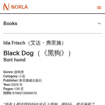
NORLA
Books
Ida Frisch​（艾达・弗里施）
Black Dog​（《黑狗》）
Sort hund
Genre:
虚构类
Category:
小说
Publisher:
泰登挪威出版社
Year:
2025 年
Pages:
139 页
ISBN:
9788210060670
​“所有人都说我妈妈在岩石上滑倒，​撞到头，​然后淹死了。​​