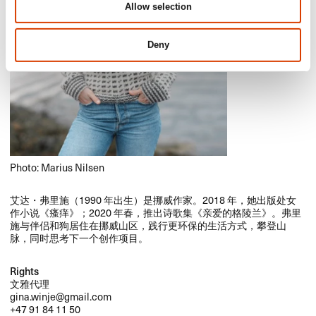
Allow selection
Deny
Photo: Marius Nilsen
​艾达・弗里施​（​1990 ​年出生）​是挪威作家。​​2018 ​年，​她出版处女
作小说​《瘙痒》​；​​2020 ​年春，​推出诗歌集​《亲爱的格陵兰》​。​弗里
施与伴侣和狗居住在挪威山区，​践行更环保的生活方式，​攀登山
脉，​同时思考下一个创作项目。​​
Rights
文雅代理
gina.winje@gmail.com
+47 91 84 11 50