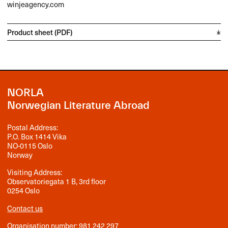
winjeagency.com
Product sheet (PDF)
NORLA
Norwegian Literature Abroad
Postal Address:
P.O. Box 1414 Vika
NO-0115 Oslo
Norway
Visiting Address:
Observatoriegata 1 B, 3rd floor
0254 Oslo
Contact us
Organisation number: 981 242 297