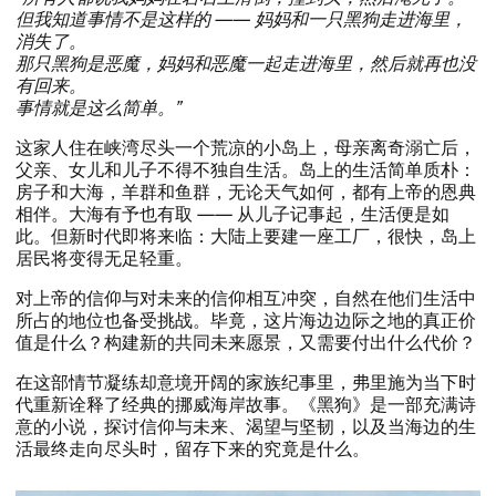
​但我知道事情不是这样的 ​—​— ​妈妈和一只黑狗走进海里，​
消失了。​​
​那只黑狗是恶魔，​妈妈和恶魔一起走进海里，​然后就再也没
有回来。​​
​事情就是这么简单。​”
​这家人住在峡湾尽头一个荒凉的小岛上，​母亲离奇溺亡后，​
父亲、​女儿和儿子不得不独自生活。​岛上的生活简单质朴：​
房子和大海，​羊群和鱼群，​无论天气如何，​都有上帝的恩典
相伴。​大海有予也有取 ​—​— ​从儿子记事起，​生活便是如
此。​但新时代即将来临：​大陆上要建一座工厂，​很快，​岛上
居民将变得无足轻重。​​
​对上帝的信仰与对未来的信仰相互冲突，​自然在他们生活中
所占的地位也备受挑战。​毕竟，​这片海边边际之地的真正价
值是什么？​构建新的共同未来愿景，​又需要付出什么代价？​​
​在这部情节凝练却意境开阔的家族纪事里，​弗里施为当下时
代重新诠释了经典的挪威海岸故事。​《黑狗》​是一部充满诗
意的小说，​探讨信仰与未来、​渴望与坚韧，​以及当海边的生
活最终走向尽头时，​留存下来的究竟是什么。​​