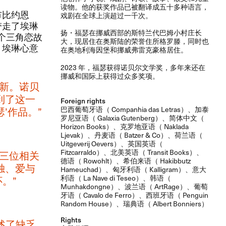
读物。​他的获奖作品已被翻译成五十多种语言，​
市比约恩
戏剧在全球上演超过一千次。​​
带走了埃琳
​扬・福瑟在挪威西部的斯特兰代巴姆小村庄长
这个三角恋故
大，​现居住在奥斯陆的荣誉住所格罗滕，​同时也
​埃琳心意
在奥地利海因堡和挪威弗雷克豪格居住。​​
2023 ​年，​福瑟获得诺贝尔文学奖，​多年来还在
挪威和国际上获得过众多奖项。​​
新。​诺贝
到了这一
Foreign rights
巴西葡萄牙语（ Companhia das Letras）、加泰
作品。​”​
罗尼亚语（ Galaxia Gutenberg）、简体中文（
Horizon Books）、克罗地亚语（ Naklada
Ljevak）、丹麦语（ Batzer & Co）、荷兰语（
Uitgeverij Oevers）、英国英语（
Fitzcarraldo）、北美英语（ Transit Books）、
的三位相关
德语（ Rowohlt）、希伯来语（ Hakibbutz
、​爱与
Hameuchad）、匈牙利语（ Kalligram）、意大
利语（ La Nave di Teseo）、韩语（
​”​
Munhakdongne）、波兰语（ ArtRage）、葡萄
牙语（ Cavalo de Ferro）、西班牙语（ Penguin
Random House）、瑞典语（ Albert Bonniers）
Rights
讲述了缺乏