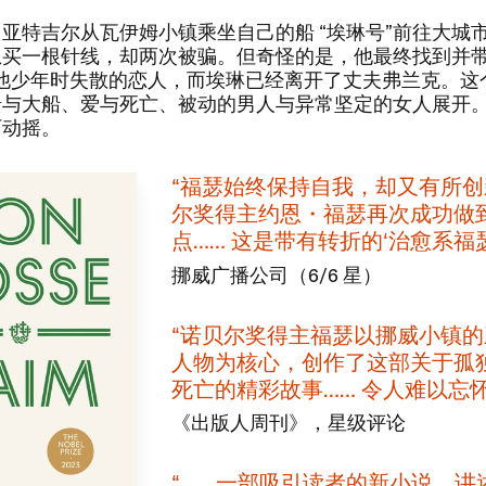
，​亚特吉尔从瓦伊姆小镇乘坐自己的船 ​“埃琳号”前往大城
想买一根针线，​却两次被骗。​但奇怪的是，​他最终找到并
​— ​他少年时失散的恋人，​而埃琳已经离开了丈夫弗兰克。​
与大船、​爱与死亡、​被动的男人与异常坚定的女人展开。
动摇。​​
​“福瑟始终保持自我，​却又有所创
尔奖得主约恩・福瑟再次成功做
点…… ​这是带有转折的‘治愈系福瑟’
挪威广播公司​（​6/6 ​星）
​“诺贝尔奖得主福瑟以挪威小镇
人物为核心，​创作了这部关于孤独
死亡的精彩故事…… ​令人难以忘怀。
《出版人周刊》​，​星级评论
​“…… ​一部吸引读者的新小说，​