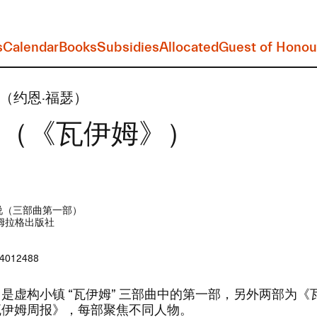
s
Calendar
Books
Subsidies
Allocated
Guest of Honou
se​（约恩·福瑟）
im​（《瓦伊姆》）
说（三部曲第一部）
姆拉格出版社
4012488
​是虚构小镇 ​“瓦伊姆” ​三部曲中的第一部，​另外两部为​
瓦伊姆周报》​，​每部聚焦不同人物。​​