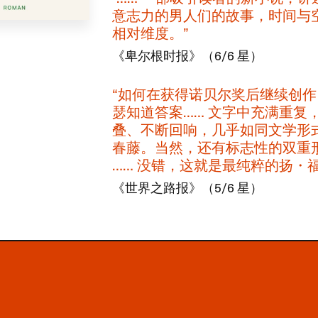
意志力的男人们的故事，​时间与
相对维度。​”​
《卑尔根时报》​（​6/6 ​星）
​“如何在获得诺贝尔奖后继续创作
瑟知道答案…… ​文字中充满重复，
叠、​不断回响，​几乎如同文学形
春藤。​当然，​还有标志性的双重形
…… ​没错，​这就是最纯粹的扬・福瑟
《世界之路报》​（​5/6 ​星）