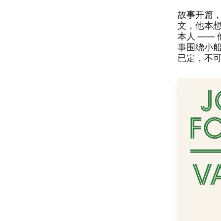
​故事开篇
文，​他本
本人 ​—
事围绕小船
已定，​不可