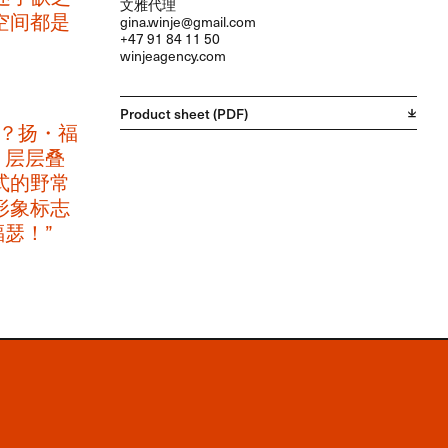
文雅代理
空间都是
gina.winje@gmail.com
+47 91 84 11 50
winjeagency.com
Product sheet (PDF)
？​扬・福
​层层叠
式的野常
象标志 ​
！​”​