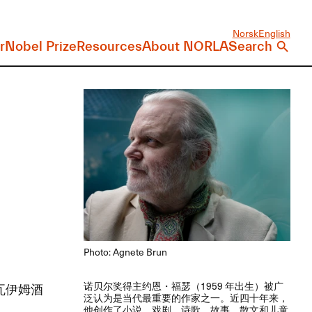
Norsk
English
r
Nobel Prize
Resources
About NORLA
Search
Photo: Agnete Brun
​诺贝尔奖得主约恩・福瑟​（​1959 ​年出生）​被广
《瓦伊姆酒
泛认为是当代最重要的作家之一。​近四十年来，​
他创作了小说、​戏剧、​诗歌、​故事、​散文和儿童