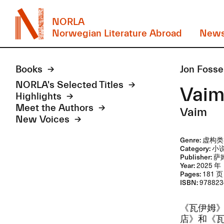
NORLA
Norwegian Literature Abroad
New
Books
Jon Fos
NORLA's Selected Titles
Va
Highlights
Meet the Authors
Vaim
New Voices
Genre:
虚构类
Category:
小
Publisher:
萨
Year:
2025 年
Pages:
181 页
ISBN:
978823
​《瓦伊姆》
店》​和​《