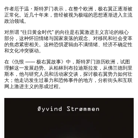
​作者厄于温・斯特罗门表示，​在整个欧洲，​极右翼正逐渐被
正常化。​近几十年来，​曾经被视为极端的思想逐渐进入主流
政治领域。​​
​对所谓 ​“往日黄金时代” ​的向往是右翼激进主义言论的核心
部分，​这种怀旧情绪与国家衰落的观念、​对移民和社会变革
的焦虑紧密相关。​这种恐惧逻辑由不满情绪、​经济不确定性
和文化冲突驱动。​​
​在​《仇恨 ​—​— ​极右翼故事》​中，​斯特罗门游历欧洲，​试图
理解这一发展趋势。​从柏林到布拉迪斯拉发，​从佛兰德到里
斯本，​他与研究人员和活动家交谈，​探讨极右翼势力如何壮
大；​他走访发生过暴力和恐怖事件的地方，​分析街头和互联
网上激进主义的形成过程。​​