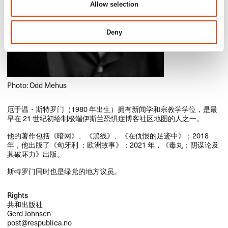
Allow selection
Deny
Photo: Odd Mehus
​厄于温・斯特罗门​（​1980 ​年出生）​拥有新闻学和宗教学学位，​是最
早在 21 ​世纪初绘制极端伊斯兰恐惧症博客社区地图的人之一。​​
​他的著作包括​《暗网》​、​《黑线》​、​《在仇恨的足迹中》​；​​2018 ​
年，​他出版了​《匈牙利 ​：​欧洲故事》​；​​2021 ​年，​《毒丸：​阴谋论及
其破坏力》​出版。​​
​斯特罗门同时也是绿党的地方议员。​​
Rights
共和出版社
Gerd Johnsen
post@respublica.no