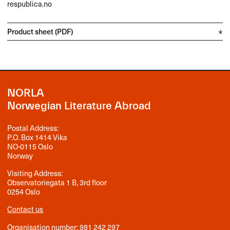
respublica.no
Product sheet (PDF)
NORLA
Norwegian Literature Abroad
Postal Address:
P.O. Box 1414 Vika
NO-0115 Oslo
Norway
Visiting Address:
Observatoriegata 1 B, 3rd floor
0254 Oslo
Contact us
Organisation number: 981 242 297