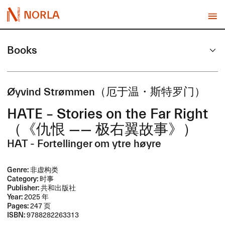
NORLA
Books
Ø​yvind Str​ø​mmen​（厄于温・斯特罗门）
HATE ​– Stories on the Far Right​
（《仇恨 ​—​— ​极右翼故事》）
HAT - Fortellinger om ytre høyre
Genre:
非虚构类
Category:
时事
Publisher:
共和出版社
Year:
2025 年
Pages:
247 页
ISBN:
9788282263313