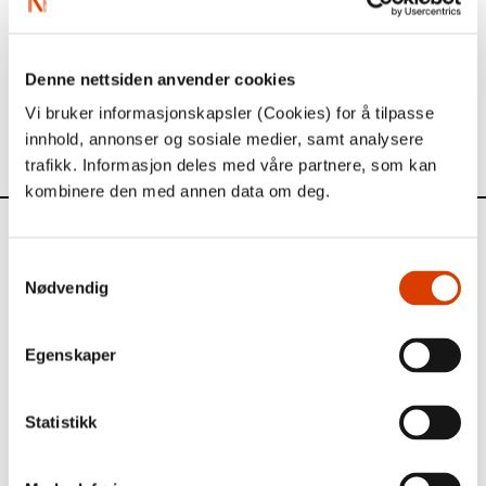
Glassn​ø​kkelen (2013) og The Martin Beck Award (2014).​​
Les mer om J​ø​rn Lier Horst
her
.​​
Denne nettsiden anvender cookies
Les mer om selve
prisen
.​​
Vi bruker informasjonskapsler (Cookies) for å tilpasse
(Foto: Marius Batman Viken)
innhold, annonser og sosiale medier, samt analysere
trafikk. Informasjon deles med våre partnere, som kan
kombinere den med annen data om deg.
Aktuelt
Samtykkevalg
Nødvendig
Siste saker
Egenskaper
Statistikk