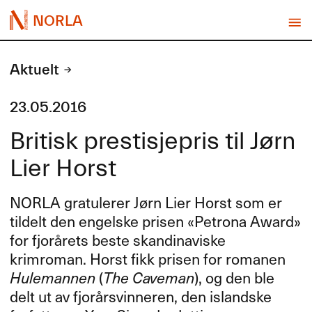
NORLA
Aktuelt
23.05.2016
Britisk prestisjepris til Jørn
Lier Horst
NORLA
gratulerer J​ø​rn Lier Horst som er
tildelt den engelske prisen «​Petrona Award​»
for fjor​å​rets beste skandinaviske
krimroman. Horst fikk prisen for romanen
Hulemannen
(
The Caveman
), og den ble
delt ut av fjor​å​rsvinneren, den islandske