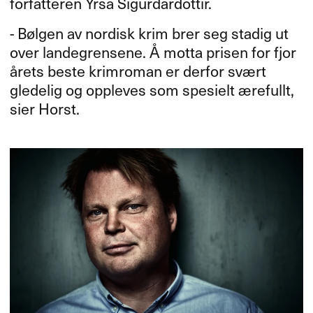
forfatteren Yrsa Sigurdardottir.​​
- B​ø​lgen av nordisk krim brer seg stadig ut
over landegrensene. ​Å motta prisen for fjor​
å​rets beste krimroman er derfor sv​æ​rt
gledelig og oppleves som spesielt ​æ​refullt,
sier Horst.​​