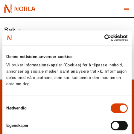
NORLA
Søk
Søk
Denne nettsiden anvender cookies
Fant ingen treff på ditt søk.
Vi bruker informasjonskapsler (Cookies) for å tilpasse innhold,
annonser og sosiale medier, samt analysere trafikk. Informasjon
deles med våre partnere, som kan kombinere den med annen
data om deg.
NORLA
Stiftelse for norsk litteratur i utlandet
Samtykkevalg
Nødvendig
Postadresse:
Postboks 1414 Vika
0115 Oslo
Egenskaper
Norge