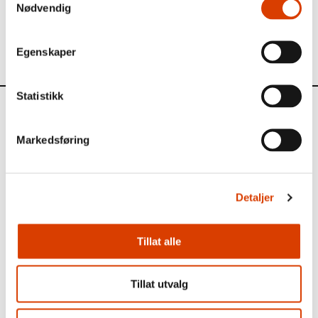
Nødvendig
Les mer om
​Å​ret
og
Tomas Espedal
(p​å engelsk) p​å
Gyldendal Agencys nettsider.​​
Egenskaper
Statistikk
Aktuelt
Markedsføring
Siste saker
Detaljer
Tillat alle
Tillat utvalg