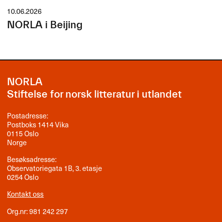
10.06.2026
NORLA i Beijing
NORLA
Stiftelse for norsk litteratur i utlandet
Postadresse:
Postboks 1414 Vika
0115 Oslo
Norge
Besøksadresse:
Observatoriegata 1B, 3. etasje
0254 Oslo
Kontakt oss
Org.nr: 981 242 297