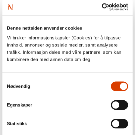
Denne nettsiden anvender cookies
Vi bruker informasjonskapsler (Cookies) for å tilpasse
innhold, annonser og sosiale medier, samt analysere
trafikk. Informasjon deles med våre partnere, som kan
kombinere den med annen data om deg.
Samtykkevalg
Nødvendig
Presentasjon i NFFOs lokaler. Foto: Tanja Feodoritova /
NORLA
Egenskaper
Programmet fortsatte med faglige presentasjoner i Fritt
Statistikk
Ord og NFFOs lokaler, der deltakerne fikk en introduksjon