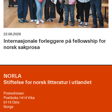
22.06.2026
Internasjonale forleggere på fellowship for
norsk sakprosa
NORLA
Stiftelse for norsk litteratur i utlandet
Postadresse:
Postboks 1414 Vika
0115 Oslo
Norge