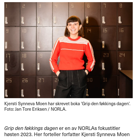
Kjersti Synneva Moen har skrevet boka 'Grip den føkkings dagen'.
Foto: Jan Tore Eriksen / NORLA.
Grip den føkkings dagen
er en av NORLAs fokustitler
høsten 2023. Her forteller forfatter Kjersti Synneva Moen