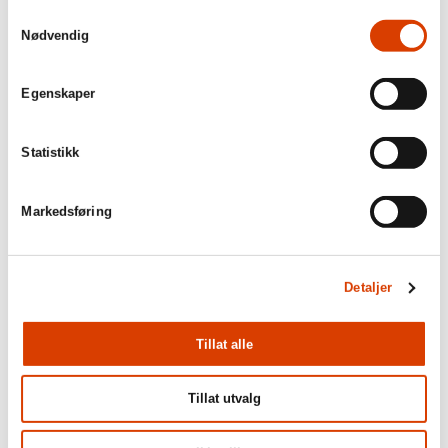
Samtykkevalg
Nødvendig
Egenskaper
03.08.2026
Lucy Moffatt - Månedens oversetter
Statistikk
Markedsføring
Detaljer
Tillat alle
Tillat utvalg