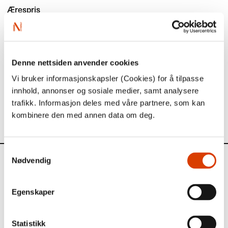
Ærespris
Einar Økland
Les mer
Denne nettsiden anvender cookies
Vi bruker informasjonskapsler (Cookies) for å tilpasse
Les juryens begrunnelser
her
.
innhold, annonser og sosiale medier, samt analysere
trafikk. Informasjon deles med våre partnere, som kan
Mer om Brageprisen og tidligere vinnere
her
.
kombinere den med annen data om deg.
Samtykkevalg
Nødvendig
Aktuelt
Siste saker
Egenskaper
Statistikk