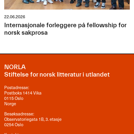
22.06.2026
Internasjonale forleggere på fellowship for
norsk sakprosa
NORLA
Stiftelse for norsk litteratur i utlandet
Postadresse:
Postboks 1414 Vika
0115 Oslo
Norge
Besøksadresse:
Observatoriegata 1B, 3. etasje
0254 Oslo