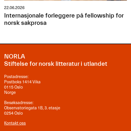
22.06.2026
Internasjonale forleggere på fellowship for
norsk sakprosa
NORLA
Stiftelse for norsk litteratur i utlandet
Postadresse:
Postboks 1414 Vika
0115 Oslo
Norge
Besøksadresse:
Observatoriegata 1B, 3. etasje
0254 Oslo
Kontakt oss