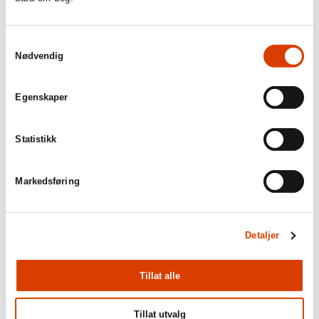
Samtykkevalg
Nødvendig
Egenskaper
Statistikk
03.08.2026
Lucy Moffatt - Månedens oversetter
Markedsføring
Detaljer
Tillat alle
Tillat utvalg