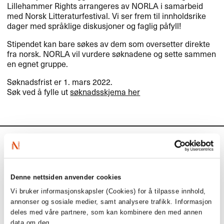
Lillehammer Rights arrangeres av
NORLA
i samarbeid
med Norsk Litteraturfestival. Vi ser frem til innholdsrike
dager med språklige diskusjoner og faglig påfyll!
Stipendet kan bare søkes av dem som oversetter direkte
fra norsk.
NORLA
vil vurdere søknadene og sette sammen
en egnet gruppe.
Søknadsfrist er 1. mars 2022.
Søk ved å fylle ut
søknadsskjema her
Aktuelt
Siste saker
Denne nettsiden anvender cookies
Vi bruker informasjonskapsler (Cookies) for å tilpasse innhold,
annonser og sosiale medier, samt analysere trafikk. Informasjon
deles med våre partnere, som kan kombinere den med annen
data om deg.