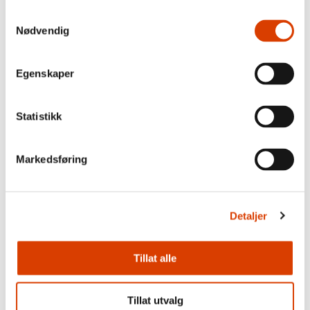
Samtykkevalg
Nødvendig
Egenskaper
03.08.2026
Statistikk
Lucy Moffatt - Månedens oversetter
Markedsføring
Detaljer
Tillat alle
Tillat utvalg