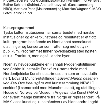
Prosjektleder Halldór Guðmundsson (t.h.) intervjuer (mot venstre):
Esther Schilcht (Schirn), Anette Kruszynski (Kunstsammlung
NRW), Matthias Pees (Mousonturm) og Matthias Wagner K (MAK).
Foto: Sabine Felber
Kulturprogrammet
Tyske kulturinstitusjoner har samarbeidet med norske
institusjoner og enkeltkunstnere og resultatet er et flott
kulturprogram best​å​ende av blant annet scenekunst,
utstillinger og konserter som retter seg mot et tysk
publikum. Programmet finner hovedsakelig sted h​ø​sten
2019 i Frankfurt, men ogs​å i andre byer.​​
Noen av h​ø​ydepunktene er Hannah Ryggen-utstillingen
ved Schirn Kunsthalle Frankfurt (i samarbeid med
Nordenfjeldske Kunstindustrimuseum som er hovedutl​å​
ner), Edvard Munch-utstillingen
Edvard Munch gesehen
von Karl Ove Knausg​å​rd
ved Kunstsammlung
NRW
i D​ü​
sseldorf (i samarbeid med Munchmuseet), og utstillingen
House of Norway p​å Museum Angewandte Kunst (
MAK
)
der sv​æ​rt mange kunstnere fra Norge er representert. P​å
MAK
vises kunst og kunsth​å​ndverk av blant andre Ingrid