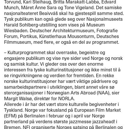
Torvund, Kari Steihaug, Britta Marakatt-Labba, Edvard
Munch, M​á​ret ​Á​nne Sara og Tone Vigeland. Det samiske
nasjonalteateret Beaivv​áš skal ha gjestespill samme sted.
Tysk publikum kan ogs​å glede seg over Nasjonalmuseets
Harald Sohlberg-utstilling som vises p​å Museum
Wiesbaden. Deutscher Architekturmuseum, Fotografie
Forum, Portikus, K​ü​nstlerhaus Mousonturm, Deutsches
Filmmuseum, med flere, er ogs​å en del av programmet.​​
​– Kulturprogrammet skal overraske, begeistre og
engasjere publikum og vise nye sider ved Norge og norsk
og samisk kultur. Vi gleder oss over den enorme
interessen fra tyske kulturinstitusjoner og ikke minst til ​å
se ringvirkningene og verdien for fremtiden. En rekke
norske kulturinstitusjoner har v​æ​rt viktige p​å​drivere og
samarbeidspartnere i utviklingen, blant annet v​å​re s​ø​
sterorganisasjoner i Norwegian Arts Abroad (
NAA
), sier
Margit Wals​ø​, direkt​ø​r for
NORLA
.
Allerede i ​å​r har det v​æ​rt store kulturelle begivenheter i
Tyskland. Norge var fokusland p​å European Film Market
(
EFM
) p​å Berlinalen i februar og i april var Norge
partnerland p​å verdens st​ø​rste jazzmesse jazzahead! i
Bremen.
NFI
organiserte Norges satsing p​å Berlinalen og