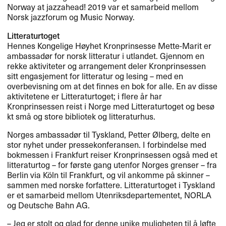
Norway at jazzahead! 2019 var et samarbeid mellom
Norsk jazzforum og Music Norway.​​
Litteraturtoget
Hennes Kongelige H​ø​yhet Kronprinsesse Mette-Marit er
ambassad​ø​r for norsk litteratur i utlandet. Gjennom en
rekke aktiviteter og arrangement deler Kronprinsessen
sitt engasjement for litteratur og lesing ​– med en
overbevisning om at det finnes en bok for alle. En av disse
aktivitetene er Litteraturtoget; i flere ​å​r har
Kronprinsessen reist i Norge med Litteraturtoget og bes​ø​
kt sm​å og store bibliotek og litteraturhus.​​
Norges ambassad​ø​r til Tyskland, Petter ​Ø​lberg, delte en
stor nyhet under pressekonferansen. I forbindelse med
bokmessen i Frankfurt reiser Kronprinsessen ogs​å med et
litteraturtog ​– for f​ø​rste gang utenfor Norges grenser ​– fra
Berlin via K​ö​ln til Frankfurt, og vil ankomme p​å skinner ​–
sammen med norske forfattere. Litteraturtoget i Tyskland
er et samarbeid mellom Utenriksdepartementet,
NORLA
og Deutsche Bahn AG.​​
​– Jeg er stolt og glad for denne unike muligheten til ​å l​ø​fte