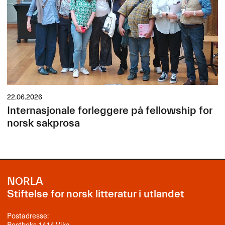
22.06.2026
Internasjonale forleggere på fellowship for
norsk sakprosa
NORLA
Stiftelse for norsk litteratur i utlandet
Postadresse:
Postboks 1414 Vika