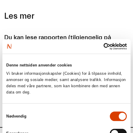
Les mer
Du kan lese rapporten (tilgjengelig på
engelsk) ved å laste den ned under.
Les mer om det nordiske nettverket av organisasjoner for
litteratureksport
her
.
Denne nettsiden anvender cookies
Vi bruker informasjonskapsler (Cookies) for å tilpasse innhold,
annonser og sosiale medier, samt analysere trafikk. Informasjon
deles med våre partnere, som kan kombinere den med annen
data om deg.
The value of Nordic literary exports
2024
Samtykkevalg
Nødvendig