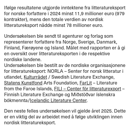
Ifølge resultatene utgjorde inntektene fra litteratureksport
for norske forfattere i 2024 minst 11,9 millioner euro (979
kontrakter), mens den totale verdien av nordisk
litteratureksport nådde minst 78 millioner euro.
Undersøkelsen ble sendt til agenturer og forlag som
representerer forfattere fra Norge, Sverige, Danmark,
Finland, Færøyene og Island. Målet med rapporten er å gi
en oversikt over litteratureksporten i de respektive
nordiske landene.
Undersøkelsen ble bestilt av de nordiske organisasjonene
for litteratureksport:
NORLA
– Senter for norsk litteratur i
utlandet,
Kulturrådet
/ Swedish Literature Exchange,
Statens Kunstfond
Arts Foundation,
FarLit
– Literature
from the Faroe Islands,
FILI
– Center för litteraturexport
–
Finnish Literature Exchange og Miðstöðvar íslenskra
bókmennta/
Icelandic Literature Center
.
Den neste felles undersøkelsen vil gjelde året 2025. Dette
er en viktig del av arbeidet med å følge utviklingen innen
nordisk litteratureksport.