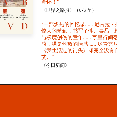
释怀！​”​
《世界之路报》​（​6/6 ​星）
​“一部炽热的回忆录…… ​尼古拉
惊人的笔触，​书写了性、​毒品、
与极度创伤的童年…… ​字里行间
感，​满是灼热的情感…… ​尽管充
《我生活过的街头》​却完全没有
艾。​”​
《今日新闻》