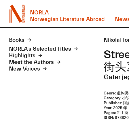
NORLA
Norwegian Literature Abroad
New
Books
Nikolai
NORLA's Selected Titles
Str
Highlights
Meet the Authors
街头
New Voices
Gater je
Genre:
虚构类
Category:
小
Publisher:
阿
Year:
2025 年
Pages:
211 页
ISBN:
978820