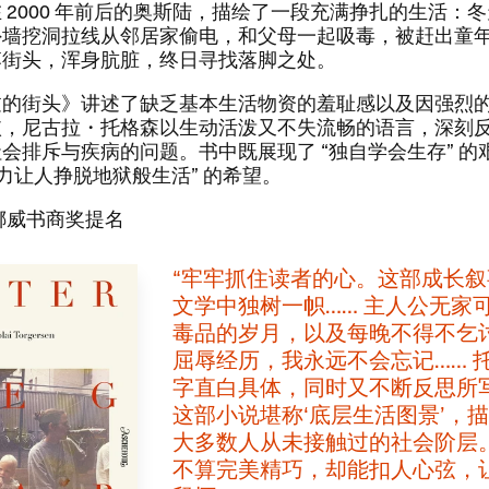
在 2000 ​年前后的奥斯陆，​描绘了一段充满挣扎的生活：​
外墙挖洞拉线从邻居家偷电，​和父母一起吸毒，​被赶出童
街头，​浑身肮脏，​终日寻找落脚之处。​​
过的街头》​讲述了缺乏基本生活物资的羞耻感以及因强烈
，​尼古拉・托格森以生动活泼又不失流畅的语言，​深刻
会排斥与疾病的问题。​书中既展现了 ​“独自学会生存” ​的
造力让人挣脱地狱般生活” ​的希望。​​
​年挪威书商奖提名​
​“牢牢抓住读者的心。​这部成长
文学中独树一帜…… ​主人公无家可
毒品的岁月，​以及每晚不得不乞
屈辱经历，​我永远不会忘记…… ​
字直白具体，​同时又不断反思所写
这部小说堪称‘底层生活图景’，​
大多数人从未接触过的社会阶层。
不算完美精巧，​却能扣人心弦，​