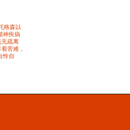
・托格森以
​精神疾病
毫无疏离
斥着苦难，​
自怜自