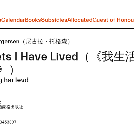
s
Calendar
Books
Subsidies
Allocated
Guest of Honou
 Torgersen​（尼古拉・托格森）
eets I Have Lived​（《我
》）
g har levd
说
施豪格出版社
3453397