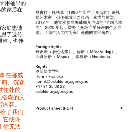
冬天用桶里的
年的家后在
​尼古拉・托格森​（​1990 ​年出生于奥斯陆）​是视
觉艺术家，​创作领域涵盖绘画、​素描与雕塑。​​
2012 ​年，​他首次参展挪威颇具声望的 ​“全国艺术
的家庭忠诚
展”；​​2020 ​年起，​举办了多场广受好评的个人展
览。​《我生活过的街头》​是他的首部著作。​​
反思了遗传
艰难，​也传
Foreign rights
丹麦语（居伦达尔）、德语（ März Verlag）、
西班牙语（ Mapa）、瑞典语（Norstedts）
Rights
奥斯陆文学社
叙事在挪威
Henrik Francke
归、​沉迷
henrik@osloliteraryagency.no
+47 91 35 39 22
讨住处的
osloliteraryagency.no
托格森的文
内容。​
Product sheet (PDF)
描绘了我们
​它或许
让你无法