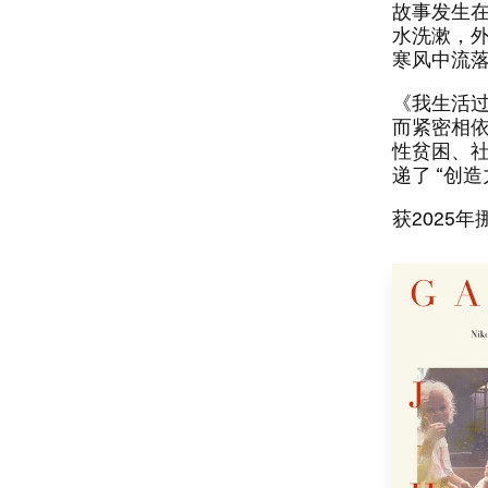
​故事发生
水洗漱，​
寒风中流落
​《我生活
而紧密相依
性贫困、​社
递了 ​“创
​获​2025