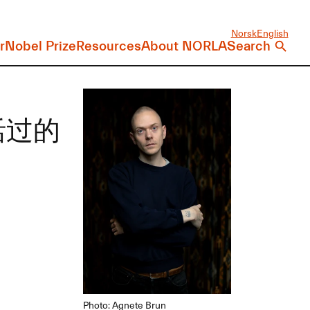
Norsk
English
r
Nobel Prize
Resources
About NORLA
Search
生活过的
Photo: Agnete Brun