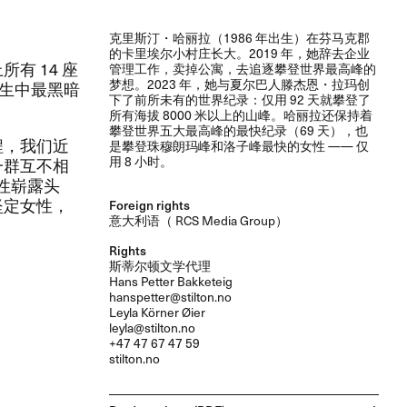
​克里斯汀・哈丽拉​（​1986 ​年出生）​在芬马克郡
的卡里埃尔小村庄长大。​​2019​ ​年，​她辞去企业
 14​ ​座
管理工作，​卖掉公寓，​去追逐攀登世界最高峰的
梦想。​​2023​ ​年，​她与夏尔巴人滕杰恩・拉玛创
人生中最黑暗
下了前所未有的世界纪录：​仅用 92​ ​天就攀登了
所有海拔 8000 ​米以上的山峰。​哈丽拉还保持着
攀登世界五大最高峰的最快纪录​（​69​ ​天）​，​也
，​我们近
是攀登珠穆朗玛峰和洛子峰最快的女性 ​—​— ​仅
用 8​ ​小时。​​
一群互不相
女性崭露头
定女性，​
Foreign rights
意大利语（
RCS
Media Group）
Rights
斯蒂尔顿文学代理
Hans Petter Bakketeig
hanspetter@stilton.no
Leyla Körner Øier
leyla@stilton.no
+47 47 67 47 59
stilton.no