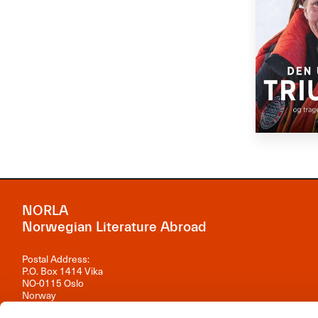
NORLA
Norwegian Literature Abroad
Postal Address:
P.O. Box 1414 Vika
NO-0115 Oslo
Norway