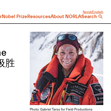
Norsk
English
r
Nobel Prize
Resources
About NORLA
Search
he
终极胜
）
Photo: Gabriel Tarso for Field Productions