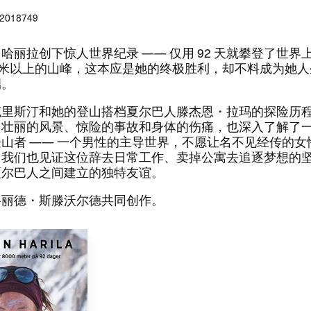
2018749
哈丽拉创下惊人世界纪录 ​—​— ​仅用 92​ ​天就攀登了世界上所有
00 ​米以上的山峰，​这本应是她的终极胜利，​却不料成为她
​​
克里斯汀和她的登山搭档夏尔巴人滕杰恩・拉玛的探险历程
壮丽的风景、​惊险的事故和身体的伤痛，​也深入了解了
山者 ​—​— ​一个男性的主导世界，​不愿让名不见经传的
，​我们也见证这位辞去日常工作、​卖掉公寓去追逐梦想的坚
尔巴人之间建立的独特友谊。​​
格丽德・斯滕沃尔德共同创作。​​