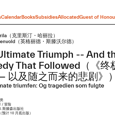
s
Calendar
Books
Subsidies
Allocated
Guest of Honou
 Harila​（克里斯汀・哈丽拉）
d Stenvold​（英格丽德・斯滕沃尔德）
ltimate Triumph​ --​ And t
edy That Followed​（《
—​— ​以及随之而来的悲剧》
mate triumfen: Og tragedien som fulgte
类
 / 冒险
 M. 斯滕森出版社
年（预计 10 月底出版）