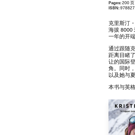
Pages:
200 页
ISBN:
978827
​克里斯汀・
海拔 80
一年的开端。
​通过跟随
距离目睹了
让的国际登
角。​同时
以及她与夏
​本书与英