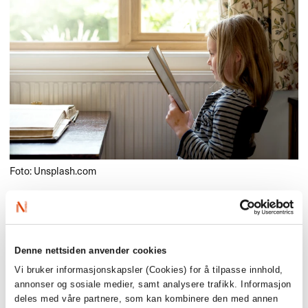
Foto: Unsplash.com
Bologna Ragazzi Awards er en av verdens mest
prestisjefylte priser for barne- og ungdomsbøker, og deles
hvert år ut under Bologna Children’s Book Fair. Prisen gir
Denne nettsiden anvender cookies
internasjonal synlighet til nyskapende og fremragende
utgivelser, både når det gjelder innhold, design og
Vi bruker informasjonskapsler (Cookies) for å tilpasse innhold,
kunstnerisk kvalitet.
annonser og sosiale medier, samt analysere trafikk. Informasjon
deles med våre partnere, som kan kombinere den med annen
Våren 2026 er Norge gjesteland på barnebokmessen i