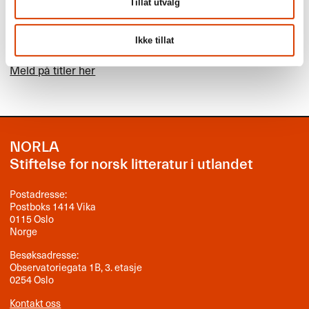
Tillat utvalg
Les mer
Ikke tillat
Mer om Bologna Ragazzi Award
Meld på titler her
NORLA
Stiftelse for norsk litteratur i utlandet
Postadresse:
Postboks 1414 Vika
0115 Oslo
Norge
Besøksadresse:
Observatoriegata 1B, 3. etasje
0254 Oslo
Kontakt oss