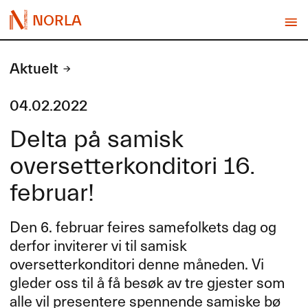
NORLA
Aktuelt
04.02.2022
Delta på samisk
oversetterkonditori 16.
februar!
Den 6. februar feires samefolkets dag og
derfor inviterer vi til samisk
oversetterkonditori denne m​å​neden. Vi
gleder oss til ​å f​å bes​ø​k av tre gjester som
alle vil presentere spennende samiske b​ø​