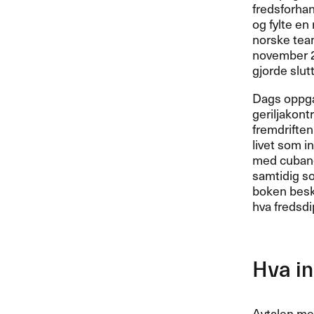
fredsforhan
og fylte en 
norske team
november 20
gjorde slut
Dags oppgav
geriljakont
fremdrifte
livet som i
med cubane
samtidig so
boken beskr
hva fredsdi
Hva in
Avtalen mel