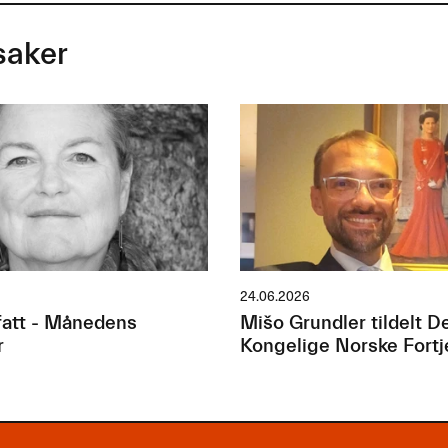
saker
24.06.2026
att - Månedens
Mišo Grundler tildelt D
r
Kongelige Norske Fort