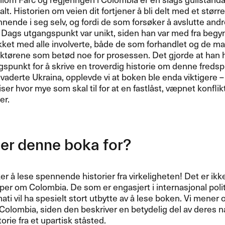
alt. Historien om veien dit fortjener å bli delt med et størr
nende i seg selv, og fordi de som forsøker å avslutte andr
 Dags utgangspunkt var unikt, siden han var med fra begynne
kket med alle involverte, både de som forhandlet og de m
aktørene som betød noe for prosessen. Det gjorde at han
spunkt for å skrive en troverdig historie om denne freds
vaderte Ukraina, opplevde vi at boken ble enda viktigere – 
ser hvor mye som skal til for at en fastlåst, væpnet konfli
er.
er denne boka for?
ker å lese spennende historier fra virkeligheten! Det er i
er om Colombia. De som er engasjert i internasjonal polit
ati vil ha spesielt stort utbytte av å lese boken. Vi mener o
i Colombia, siden den beskriver en betydelig del av deres 
orie fra et upartisk ståsted.