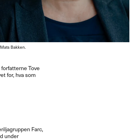
g Mats Bakken.
 forfatterne Tove
et for, hva som
iljagruppen Farc,
nd under