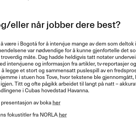
g/eller når jobber dere best?
t å være i Bogotá for å intervjue mange av dem som deltok
hendelsene var nødvendige for å kunne gjenfortelle det s
troverdig måte. Dag hadde heldigvis tatt notater undervei
intervjuene og informasjon fra artikler, tv-reportasjer og
l å legge et stort og sammensatt puslespill av en fredspros
jemme i stuen hos Tove, hvor tekstene ble gjennomgått, k
 igjen. Titt og ofte pågikk arbeidet til langt på natt – akku
ndlingene i Cubas hovedstad Havanna.
 presentasjon av boka
her
ns fokustitler fra
NORLA
her