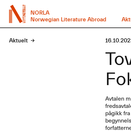
NORLA
Norwegian Literature Abroad
Akt
Aktuelt
16.10.202
Tov
Fok
Avtalen me
fredsavtal
pågikk fra
begynnelse
forfatterne