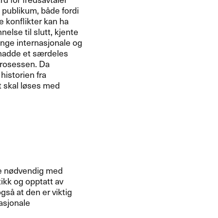
e publikum, både fordi
e konflikter kan ha
lse til slutt, kjente
ange internasjonale og
 hadde et særdeles
prosessen. Da
historien fra
kt skal løses med
kke nødvendig med
ikk og opptatt av
gså at den er viktig
nasjonale