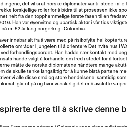
dlingene, det vil si at norske diplomater var til stede i al
rekke forskjellige roller for å bidra til at prosessen ikke sp
et helt fra den topphemmelige første fasen til en fredsavta
16. Han var øyenvitne og upartisk aktør i vår tids viktig
t på en 52 år lang borgerkrig i Colombia.
er innebar alt fra å være med på risikofylte helikopterture
rollerte områder i jungelen til å orientere Det hvite hus i
n ved forhandlingsbordet. Han hadde nær kontakt med be
nnsats hadde valgt å forhandle om fred i stedet for å forts
rne måtte de norske diplomatene håndtere mange akutte 
m de skulle tenke langsiktig for å kunne bistå partene med
iver vi alle disse små og store hendelsene, samtidig som d
plomati går ut på og hvor vanskelig det er å avslutte væpne
spirerte dere til å skrive denne 
lom Farc og regjeringen i Colombia er en slags gullstandar