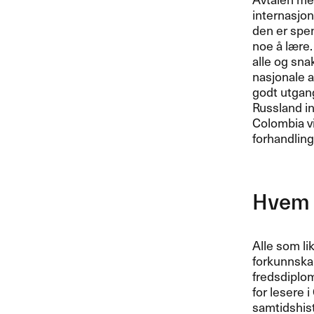
internasjon
den er spen
noe å lære.
alle og sna
nasjonale 
godt utgang
Russland in
Colombia vi
forhandling
Hvem 
Alle som li
forkunnskap
fredsdiplom
for lesere 
samtidshist