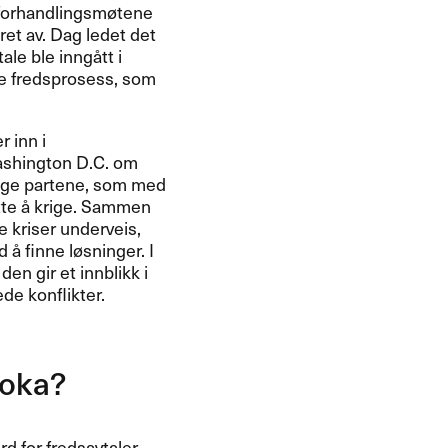
le forhandlingsmøtene
oret av. Dag ledet det
le ble inngått i
ste fredsprosess, som
r inn i
 Washington D.C. om
gge partene, som med
ette å krige. Sammen
kriser underveis,
 å finne løsninger. I
en gir et innblikk i
de konflikter.
boka?
d for fredsavtaler