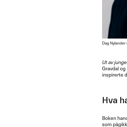
Dag Nylander o
Ut av junge
Gravdal og
inspirerte 
Hva h
Boken hand
som pågikk 