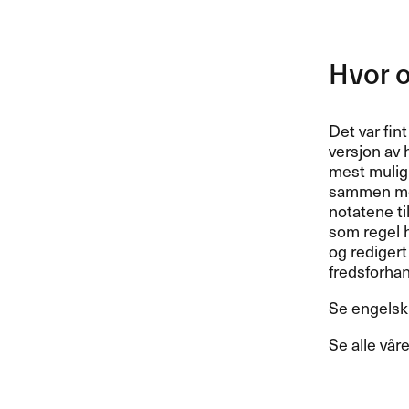
Hvor o
Det var fin
versjon av 
mest mulig 
sammen med 
notatene ti
som regel h
og redigert
fredsforha
Se engelsk
Se alle våre