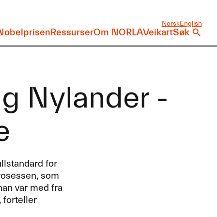
Norsk
English
Nobelprisen
Ressurser
Om NORLA
Veikart
Søk
g Nylander -
e
llstandard for
prosessen, som
han var med fra
 forteller