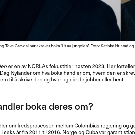
g Tove Gravdal har skrevet boka 'Ut av jungelen'. Foto: Katinka Hustad o
len
er en av NORLAs fokustitler høsten 2023. Her forteller
 Dag Nylander om hva boka handler om, hvem den er skrev
dem til å skrive den og hvor og når de jobber aller best.
andler boka deres om?
ler om fredsprosessen mellom Colombias regjering og ger
i seks år fra 2011 til 2016. Norge og Cuba var garantistla