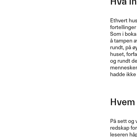
Hva in
Ethvert hus
fortellinger
Som i boka 
å tampen av
rundt, p​å ​
huset, forfa
og rundt de
menneskene s
hadde ikke 
Hvem e
P​å sett og 
redskap for 
leseren h​å​