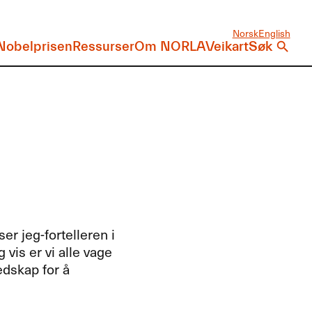
Norsk
English
Nobelprisen
Ressurser
Om NORLA
Veikart
Søk
er jeg-fortelleren i
 vis er vi alle vage
edskap for å