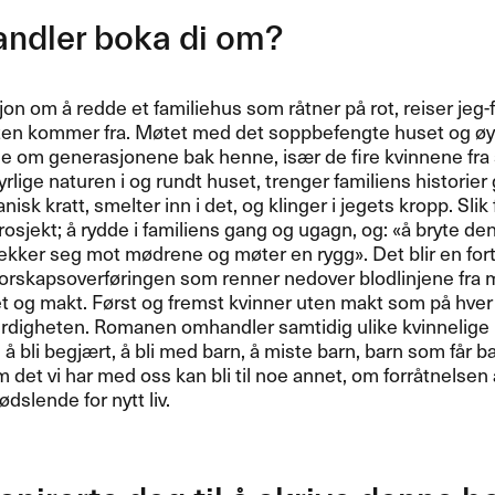
ndler boka di om?​​
 om ​å redde et familiehus som r​å​tner p​å rot, reiser jeg-for
ten kommer fra. M​ø​tet med det soppbefengte huset og ​ø​ya 
ne om generasjonene bak henne, is​æ​r de fire kvinnene fr
yrlige naturen i og rundt huset, trenger familiens historier
isk kratt, smelter inn i det, og klinger i jegets kropp. Slik
rosjekt; ​å rydde i familiens gang og ugagn, og: «å bryte den
kker seg mot m​ø​drene og m​ø​ter en rygg​»​​. Det blir en for
rskapsoverf​ø​ringen som renner nedover blodlinjene fra m​ø​d
et og makt. F​ø​rst og fremst kvinner uten makt som p​å hver 
erdigheten. Romanen omhandler samtidig ulike kvinnelige k
​å bli begj​æ​rt, ​å bli med barn, ​å miste barn, barn som f​å​r b
m det vi har med oss kan bli til noe annet, om forr​å​tnelse
ø​dslende for nytt liv.​​