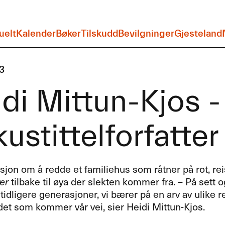
uelt
Kalender
Bøker
Tilskudd
Bevilgninger
Gjesteland
3
di Mittun-Kjos -
ustittelforfatter
on om å redde et familiehus som råtner på rot, reis
rær
tilbake til øya der slekten kommer fra. – På sett og
tidligere generasjoner, vi bærer på en arv av ulike r
det som kommer vår vei, sier Heidi Mittun-Kjos.