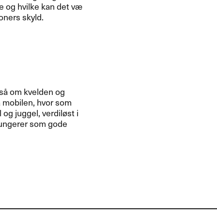
de og hvilke kan det v​æ​
ners skyld.​​
lts​å om kvelden og
å mobilen, hvor som
og juggel, verdil​ø​st i
 fungerer som gode