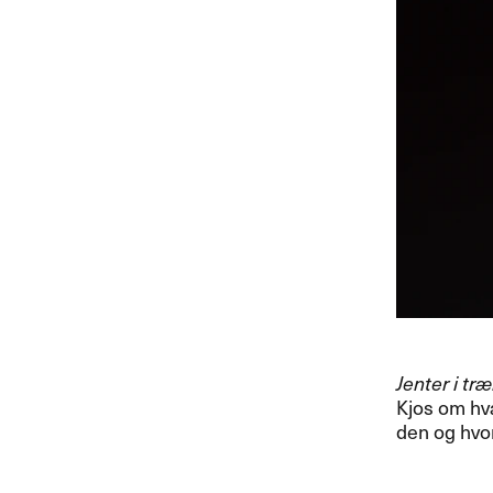
Jenter i tr​æ​
Kjos om hva
den og hvor 