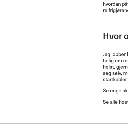
hvordan p​å​
re frigj​ø​r
Hvor og
Jeg jobber b
tidlig om m
helst, gjern
seg selv, m
startkabler f
Se engelsk
Se alle h​ø​