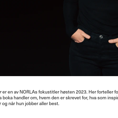
r
er en av NORLAs fokustitler h​ø​sten 2023. Her forteller fo
 boka handler om, hvem den er skrevet for, hva som inspire
og n​å​r hun jobber aller best.​​