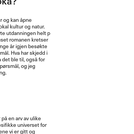
ka?​​
 og kan ​å​pne
lokal kultur og natur.
te utdanningen helt p​
huset romanen kretser
e ​å​r igjen bes​ø​kte
m​å​l. Hva har skjedd i
t ble til, ogs​å for
​rsm​å​l, og jeg
.​​
 p​å en arv av ulike
esifikke universet for
ene vi er gitt og