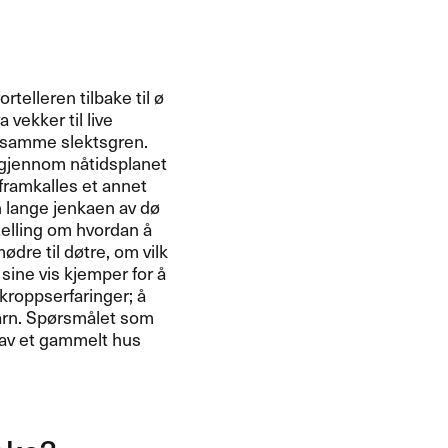
telleren tilbake til ​ø​
vekker til live
a samme slektsgren.
 gjennom n​å​tidsplanet
 framkalles et annet
 lange jenkaen av d​ø​
telling om hvordan ​å
re til d​ø​tre, om vilk​
sine vis kjemper for ​å
roppserfaringer; ​å
arn. Sp​ø​rsm​å​let som
n av et gammelt hus