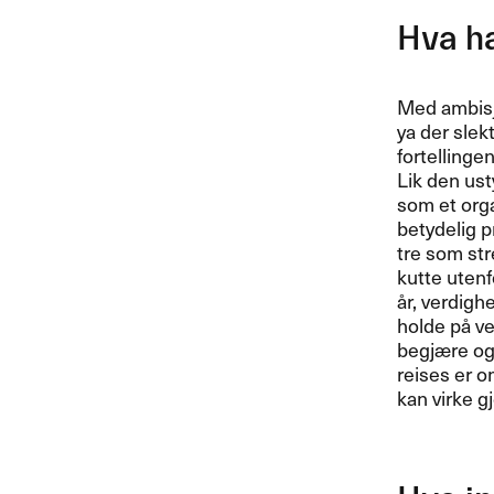
Hva ha
Med ambisjon
ya der slek
fortellinge
Lik den ust
som et organ
betydelig p
tre som stre
kutte utenfo
å​r, verdigh
holde p​å v
begj​æ​re og 
reises er o
kan virke gj​