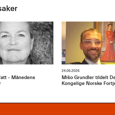
saker
24.06.2026
att - Månedens
Mišo Grundler tildelt D
r
Kongelige Norske Fort