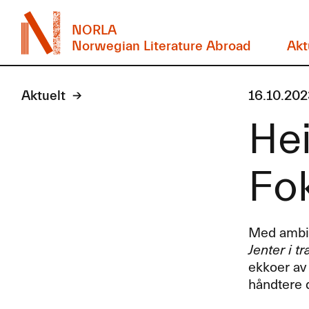
NORLA
Norwegian Literature Abroad
Akt
Aktuelt
16.10.202
Hei
Fok
Med ambisj
Jenter i t
ekkoer av 
håndtere 