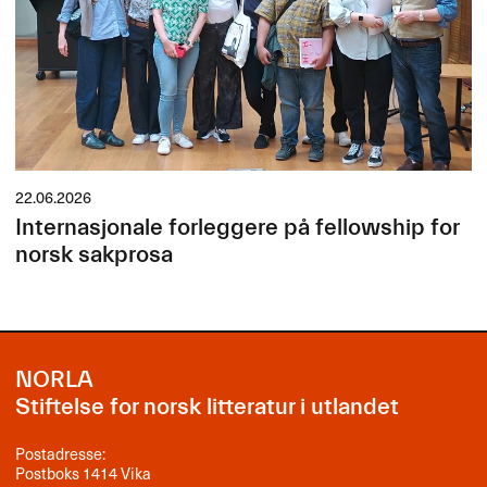
22.06.2026
Internasjonale forleggere på fellowship for
norsk sakprosa
NORLA
Stiftelse for norsk litteratur i utlandet
Postadresse:
Postboks 1414 Vika