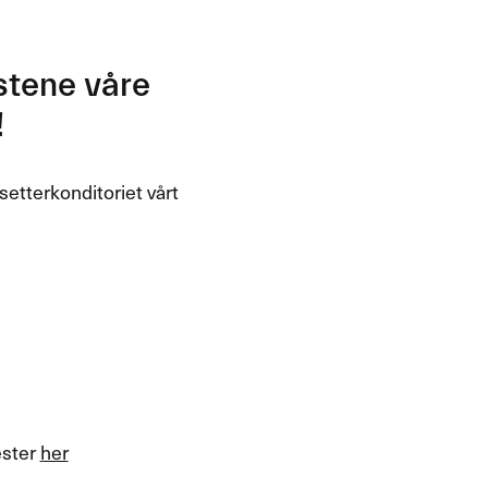
stene våre
!
setterkonditoriet vårt
ester
her