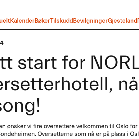
uelt
Kalender
Bøker
Tilskudd
Bevilgninger
Gjesteland
24
tt start for NOR
rsetterhotell, nå 
song!
 ønsker vi fire oversettere velkommen til Oslo for
Bondeheimen. Oversetterne som nå er på plass i Osl