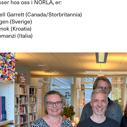
sser hos oss i
NORLA
, er:
ll Garrett (Canada/Storbritannia)
gen (Sverige)
nok (Kroatia)
anzi (Italia)