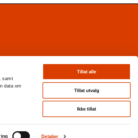
Facebook
Instagram
Tillat alle
X
, samt
Nyhetsbrev
en data om
Books from Norway
Tillat utvalg
Flickr
Ikke tillat
Personvern og cookies
ring
Detaljer