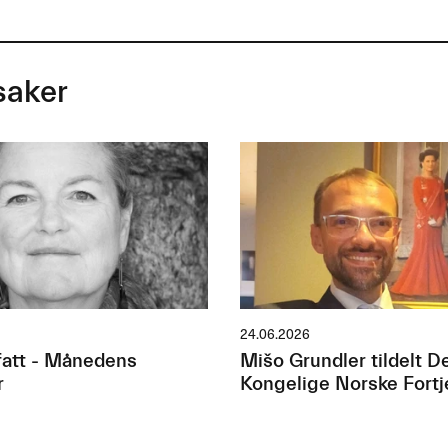
saker
24.06.2026
att - Månedens
Mišo Grundler tildelt D
r
Kongelige Norske Fort