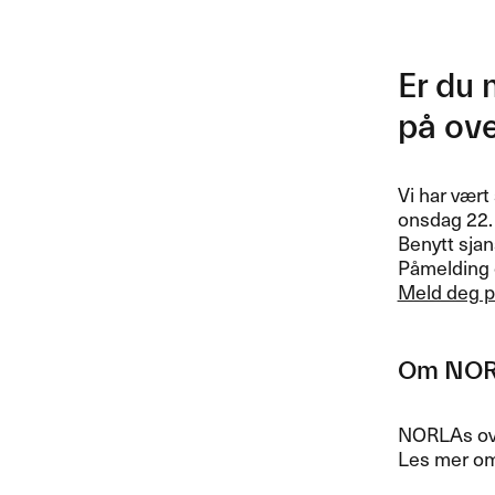
Er du 
på ove
Vi har vært
onsdag 22. 
Benytt sjan
Påmelding e
Meld deg p
Om NORL
NORLAs ove
Les mer om