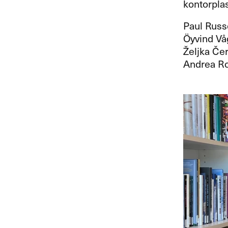
kontorpla
Paul Russe
Öyvind Vå
Željka Čer
Andrea Rom