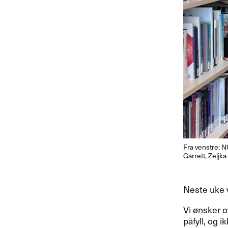
Fra venstre: 
Garrett, Zelj
Neste uke v
Vi ønsker o
påfyll, og 