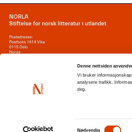
NORLA
Stiftelse for norsk litteratur i utlandet
Postadresse:
Postboks 1414 Vika
0115 Oslo
Norge
Besøksadresse:
Denne nettsiden anvende
Observatoriegata 1B, 3. etasje
0254 Oslo
Vi bruker informasjonskaps
Kontakt oss
analysere trafikk. Inform
deg.
Org.nr: 981 242 297
NORLA er en del av
Norwegian Arts Abroad
,
ENLIT
,
NordLit
Samtykkevalg
Nødvendig