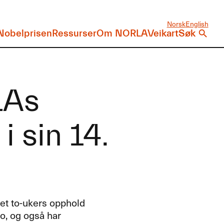
Norsk
English
Nobelprisen
Ressurser
Om NORLA
Veikart
Søk
LAs
i sin 14.
 et to-ukers opphold
o, og også har