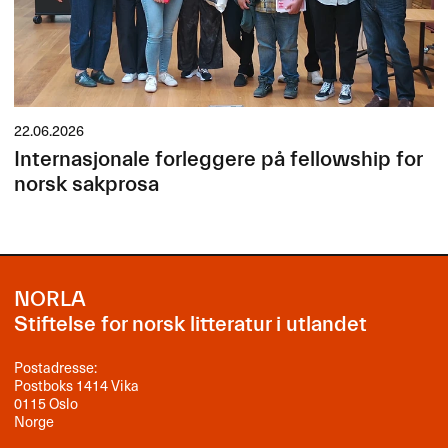
22.06.2026
Internasjonale forleggere på fellowship for
norsk sakprosa
NORLA
Stiftelse for norsk litteratur i utlandet
Postadresse:
Postboks 1414 Vika
0115 Oslo
Norge