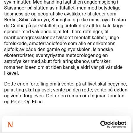
syv minutter. Med handling lagt til en ungdomsgjeng i
Stavanger på slutten av nittitallet, men med betydelige
tidsmessige og geografiske avstikkere til steder som
Berlin, Sibir, Akureyri, Shanghai og ikke minst øya Tristan
da Cunha på sekstitallet, og befolket av alt fra kald krigs-
spioner med vaklende lojalitet i flere retninger, til
marihuanagrossister av tvilsomt mentalt kaliber, unge
forelskede, amatørradiofedre som alle er enkemenn,
sjøfolk av både den gamle og nye skolen, islandske
økoterrorister, eventyrlystne meteorologer og en
astrofysiker med akutt forklaringsbehov, utforsker
romanen ideen om at tiden kanskje aldri var på vår side
likevel.
Dette er en fortelling om å vente, på at livet skal begynne,
på at ting skal gå over, vente på den rette, vente på døden
og vente forgjeves. Det er en roman om Ingmar, Jonatan
og Peter. Og Ebba.
Hvem er denne boka for?