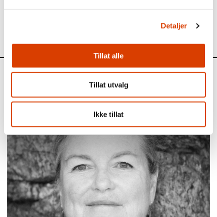
Les mer om forfatteren
her
Se alle høstens fokustitler fra
NORLA
her
Detaljer
Tillat alle
Aktuelt
Tillat utvalg
Siste saker
Ikke tillat