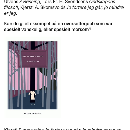
Ulvens
Avløsning
, Lars Fr. H. Svendsens
Ondskapens
filosofi
, Kjersti A. Skomsvolds
Jo fortere jeg går, jo mindre
er jeg
.
Kan du gi et eksempel på en oversetterjobb som var
spesielt vanskelig, eller spesielt morsom?
Kjersti Skomsvolds
Jo fortere jeg går, jo mindre er jeg
er