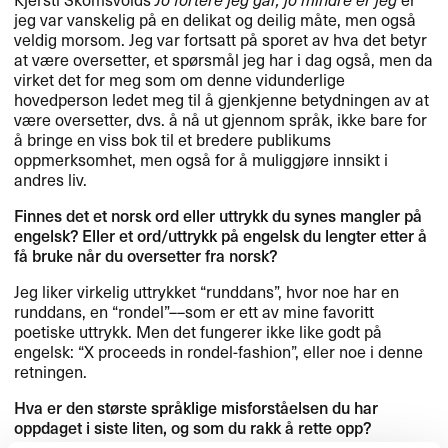
jeg var vanskelig på en delikat og deilig måte, men også
veldig morsom. Jeg var fortsatt på sporet av hva det betyr
at være oversetter, et spørsmål jeg har i dag også, men da
virket det for meg som om denne vidunderlige
hovedperson ledet meg til å gjenkjenne betydningen av at
være oversetter, dvs. å nå ut gjennom språk, ikke bare for
å bringe en viss bok til et bredere publikums
oppmerksomhet, men også for å muliggjøre innsikt i
andres liv.
Finnes det et norsk ord eller uttrykk du synes mangler på
engelsk? Eller et ord/uttrykk på engelsk du lengter etter å
få bruke når du oversetter fra norsk?
Jeg liker virkelig uttrykket “runddans”, hvor noe har en
runddans, en “rondel”––som er ett av mine favoritt
poetiske uttrykk. Men det fungerer ikke like godt på
engelsk: “X proceeds in rondel-fashion”, eller noe i denne
retningen.
Hva er den største språklige misforståelsen du har
oppdaget i siste liten, og som du rakk å rette opp?