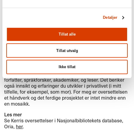
Detaljer
Det er vanskelig å si, men kanskje om jeg skal nevne en
som jeg har oversatt: Tor Ulvens
Avløsning
, bare for stilen
Tillat alle
og muligheten til å få sette tennene mine i et slikt poetisk
språk. Men jeg beundrer også hele den norske novelle-
(eller: kort prosa-) tradisjonen.
Tillat utvalg
Hva er det beste med å være oversetter?
Ikke tillat
Å være oversetter krever ferdighetene jeg har som
forfatter, språkforsker, akademiker, og leser. Det beriker
også innsikt og erfaringer du utvikler i privatlivet (i mitt
tilfelle, for eksempel, som mor). For meg er oversettelsen
et håndverk og det ferdige prosjektet er intet mindre enn
en mosaikk.
Les mer
Se Kerris oversettelser i Nasjonalbibliotekets database,
Oria,
her
.