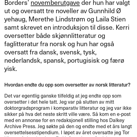
Borders​’
novemberutgave
der hun har valgt
ut og oversatt tre noveller av Gunnhild ​Ø​
yehaug, Merethe Lindstr​ø​m og Laila Stien
samt skrevet en introduksjon til disse. Kerri
oversetter b​å​de skj​ø​nnlitteratur og
faglitteratur fra norsk og hun har ogs​å
oversatt fra dansk, svensk, tysk,
nederlandsk, spansk, portugisisk og f​æ​r​ø​
yisk.​
Hvordan endte du opp som oversetter av norsk litteratur?
Det var egentlig ganske tilfeldig at jeg endte opp som
oversetter i det hele tatt. Jeg var på slutten av mitt
doktorgradsprogram i komparativ litteratur og jeg var ikke
sikker på hva det neste skritt ville være. Så kom en e-post
med en annonse for en redaksjonell stilling hos Dalkey
Archive Press. Jeg søkte på den og endte med et års langt
oversettelsesstipendium. I løpet av året oversatte jeg Tor