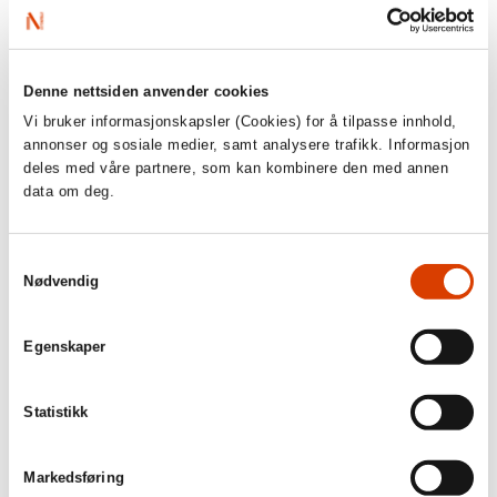
Den største språklige misforståelsen i siste liten er
kanskje skjedd i novellen “Reisen mot øya” av Laila Stien.
Historien beskriver “innlandets snødekte moserabber,” og
siden jeg ikke har sett dette, hadde jeg ingen anelse om
Denne nettsiden anvender cookies
hvordan man skulle oversette dette bestemte landskapet.
Vi bruker informasjonskapsler (Cookies) for å tilpasse innhold,
Men forfatteren var spesielt hjelpsom og sendte til og
annonser og sosiale medier, samt analysere trafikk. Informasjon
med bilder!
deles med våre partnere, som kan kombinere den med annen
Har du en spesiell norsk bok som står ditt hjerte nær? I så
data om deg.
fall, hvorfor er den spesiell for deg?
Samtykkevalg
Nødvendig
Egenskaper
Statistikk
Markedsføring