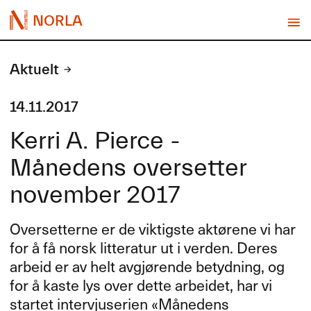
NORLA
Aktuelt
14.11.2017
Kerri A. Pierce -
Månedens oversetter
november 2017
Oversetterne er de viktigste akt​ø​rene vi har
for ​å f​å norsk litteratur ut i verden. Deres
arbeid er av helt avgj​ø​rende betydning, og
for ​å kaste lys over dette arbeidet, har vi
startet intervjuserien «​M​å​nedens