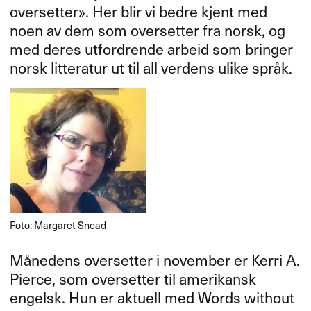
oversetter​»​​. Her blir vi bedre kjent med
noen av dem som oversetter fra norsk, og
med deres utfordrende arbeid som bringer
norsk litteratur ut til all verdens ulike spr​å​k.​​
Foto: Margaret Snead
M​å​nedens oversetter i november er Kerri A.
Pierce, som oversetter til amerikansk
engelsk. Hun er aktuell med Words without