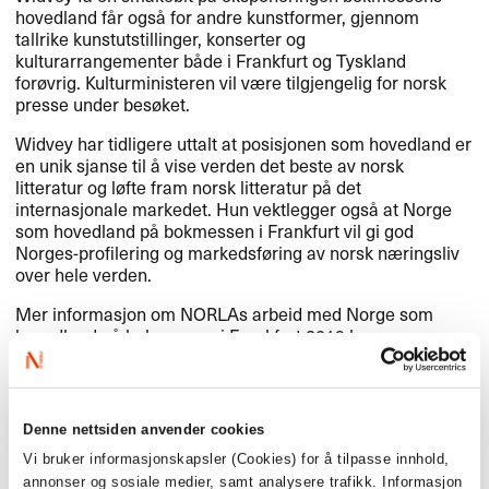
hovedland får også for andre kunstformer, gjennom
tallrike kunstutstillinger, konserter og
kulturarrangementer både i Frankfurt og Tyskland
forøvrig. Kulturministeren vil være tilgjengelig for norsk
presse under besøket.
Widvey har tidligere uttalt at posisjonen som hovedland er
en unik sjanse til å vise verden det beste av norsk
litteratur og løfte fram norsk litteratur på det
internasjonale markedet. Hun vektlegger også at Norge
som hovedland på bokmessen i Frankfurt vil gi god
Norges-profilering og markedsføring av norsk næringsliv
over hele verden.
Mer informasjon om NORLAs arbeid med Norge som
hovedland på bokmessen i Frankfurt 2019
her
.
For spørsmål om intervju med Statsråden kontakt
Kulturdepartementets kommunikasjonssjef
Hanne Gjørtz
Telefon: 22 24 70 83 | Mobil: 95 75 52 13.
Denne nettsiden anvender cookies
For ytterligere spørsmål kontakt NORLAs direktør
Margit
Vi bruker informasjonskapsler (Cookies) for å tilpasse innhold,
Walsø
| Mobil: 90 65 45 74.
annonser og sosiale medier, samt analysere trafikk. Informasjon