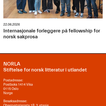
22.06.2026
Internasjonale forleggere på fellowship for
norsk sakprosa
NORLA
Stiftelse for norsk litteratur i utlandet
Postadresse:
Postboks 1414 Vika
0115 Oslo
Norge
Besøksadresse:
Observatoriegata 1B, 3. etasje