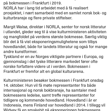
på bokmessen i Frankfurt i 2019.
NORLA
har i lang tid arbeidet med å få realisert
prosjektet, i nært samarbeid med en samlet norsk bok- og
kulturbransje og flere private stiftelser.
Margit Walsø, direktør i
NORLA
, senter for norsk litteratur
i utlandet, gleder seg til å vise kulturministeren aktiviteten
og mangfoldet på verdens største bokmesse. Særlig viktig
blir det å få vist eksponeringsmulighetene som tilbys
hovedlandet, både for landets litteratur og også for mange
andre kunstformer.
Tyskland er en av Norges viktigste partnere i Europa, og
gjennomslag i det tyske litterære markedet fører ofte
norske forfattere videre ut i verden. Bokmessen i
Frankfurt er fremfor alt en global kulturarena.
Kulturministeren besøker bokmessen i Frankfurt onsdag
14. oktober. Hun vil få møte representanter fra både
internasjonal og norsk bokbransje, ha samtaler med
bokmessens ledelse, samt treffe representanter for
tidligere og kommende hovedland. Hovedland i år er
Indonesia, mens Finland var hovedland i 2014. I tillegg vil
Widvey få en smakebit på eksponeringen bokmessens