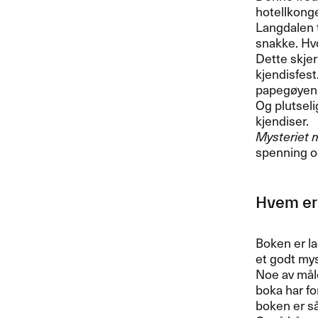
hotellkong
Langdalen t
snakke. Hv
Dette skjer
kjendisfest
papegøyen, 
Og plutseli
kjendiser.
Mysteriet 
spenning o
Hvem er
Boken er la
et godt my
Noe av mål
boka har fo
boken er s