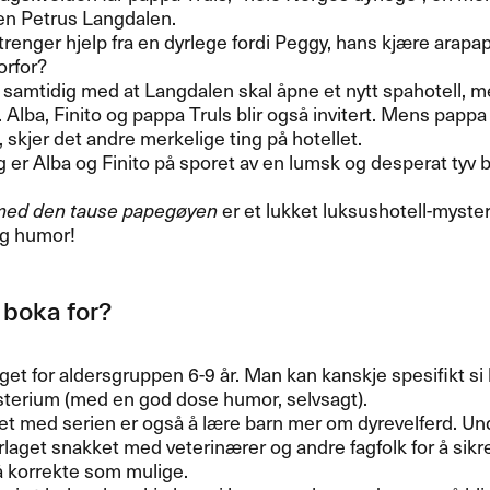
en Petrus Langdalen.
renger hjelp fra en dyrlege fordi Peggy, hans kjære arapap
orfor?
 samtidig med at Langdalen skal åpne et nytt spahotell,
. Alba, Finito og pappa Truls blir også invitert. Mens papp
skjer det andre merkelige ting på hotellet.
g er Alba og Finito på sporet av en lumsk og desperat tyv b
med den tause papegøyen
er et lukket luksushotell-myste
g humor!
 boka for?
get for aldersgruppen 6-9 år. Man kan kanskje spesifikt si 
sterium (med en god dose humor, selvsagt).
et med serien er også å lære barn mer om dyrevelferd. U
rlaget snakket med veterinærer og andre fagfolk for å sikre
å korrekte som mulige.