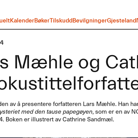
uelt
Kalender
Bøker
Tilskudd
Bevilgninger
Gjesteland
24
rs Mæhle og Ca
okustittelforfatt
eden av å presentere forfatteren Lars Mæhle. Han ha
Mysteriet med den tause papegøyen
, som er en av N
. Boken er illustrert av Cathrine Sandmæl.