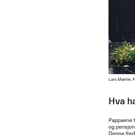
Lars Mæhle. F
Hva h
Pappaene ti
og pensjone
Denne freda