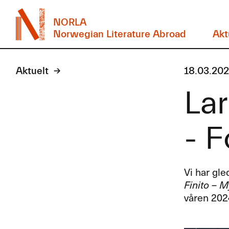
NORLA
Norwegian Literature Abroad
Akt
Aktuelt
18.03.20
La
- F
Vi har gl
Finito – 
våren 2024