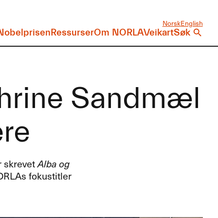
Norsk
English
Nobelprisen
Ressurser
Om NORLA
Veikart
Søk
thrine Sandmæl
ere
r skrevet
Alba og
ORLAs fokustitler