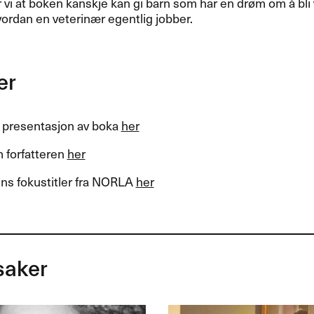
vi at boken kanskje kan gi barn som har en drøm om å bli v
hvordan en veterinær egentlig jobber.
er
 presentasjon av boka
her
 forfatteren
her
ns fokustitler fra
NORLA
her
saker