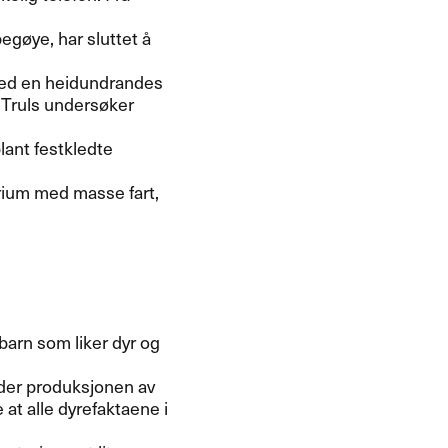
egøye, har sluttet å
 med en heidundrandes
a Truls undersøker
lant festkledte
rium med masse fart,
barn som liker dyr og
nder produksjonen av
 at alle dyrefaktaene i