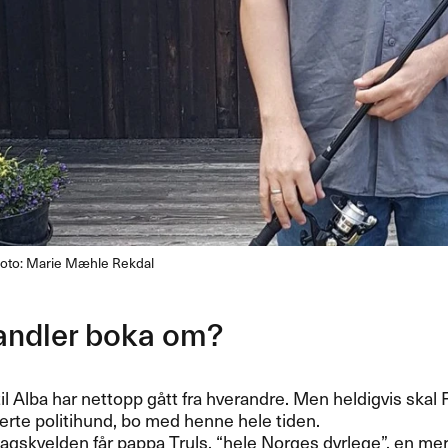
oto: Marie Mæhle Rekdal
andler boka om?
l Alba har nettopp gått fra hverandre. Men heldigvis skal F
rte politihund, bo med henne hele tiden.
gskvelden får pappa Truls, “hele Norges dyrlege”, en merk