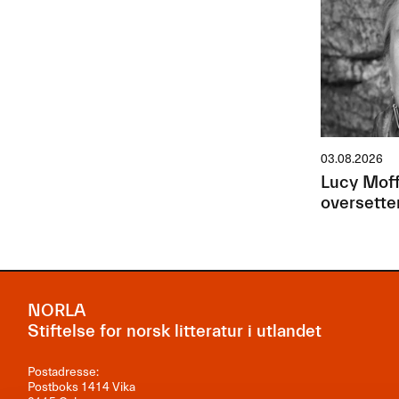
03.08.2026
Lucy Moff
oversette
NORLA
Stiftelse for norsk litteratur i utlandet
Postadresse:
Postboks 1414 Vika