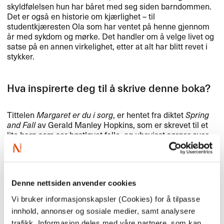
skyldfølelsen hun har båret med seg siden barndommen.
Det er også en historie om kjærlighet – til
studentkjæresten Ola som har ventet på henne gjennom
år med sykdom og mørke. Det handler om å velge livet og
satse på en annen virkelighet, etter at alt har blitt revet i
stykker.
Hva inspirerte deg til å skrive denne boka?
Tittelen
Margaret er du i sorg
, er hentet fra diktet
Spring
and Fall
av Gerald Manley Hopkins, som er skrevet til et
lite barn som ser høstløvet falle, og ubevisst sørger over
sin egen dødelighet når hun ser naturen visne. Jeg ville
skrive om et barns forhold til døden når hun har hatt den
tett på, og hva det å tidlig få et tett forhold til døden gjør
med et liv. Jeg liker å utforske barnesinnet, og hvordan
barn håndterer eksistensielle sjokk, hvordan det skaper
Denne nettsiden anvender cookies
avtrykk som former måten de ser på verden som voksne.
Vi bruker informasjonskapsler (Cookies) for å tilpasse
Og jeg har vært interessert i det eksistensielle med
innhold, annonser og sosiale medier, samt analysere
selvmord – en tabubelagt og nesten umulig handling. Men
trafikk. Informasjon deles med våre partnere, som kan