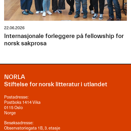
22.06.2026
Internasjonale forleggere på fellowship for
norsk sakprosa
NORLA
Stiftelse for norsk litteratur i utlandet
Postadresse:
Postboks 1414 Vika
0115 Oslo
Norge
Besøksadresse:
Observatoriegata 1B, 3. etasje