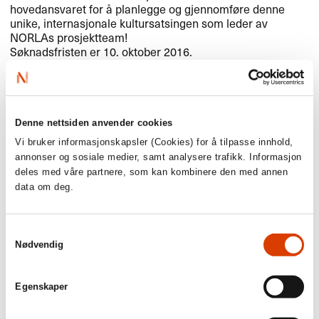
hovedansvaret for å planlegge og gjennomføre denne
unike, internasjonale kultursatsingen som leder av
NORLAs prosjektteam!
Søknadsfristen er 10. oktober 2016.
Les utlysningen
her
.
Denne nettsiden anvender cookies
Vi bruker informasjonskapsler (Cookies) for å tilpasse innhold,
annonser og sosiale medier, samt analysere trafikk. Informasjon
deles med våre partnere, som kan kombinere den med annen
data om deg.
Samtykkevalg
Nødvendig
Hilde K. Kvalvaag på
bokmessen i Leipzig 2015.
Egenskaper
(Foto: Per Øystein Roland)