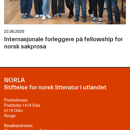
22.06.2026
Internasjonale forleggere på fellowship for
norsk sakprosa
NORLA
Stiftelse for norsk litteratur i utlandet
Postadresse:
Postboks 1414 Vika
0115 Oslo
Norge
Besøksadresse: