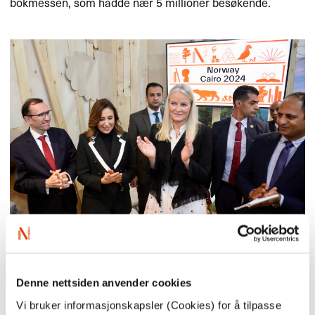
bokmessen, som hadde nær 5 millioner besøkende.
Fra v.: Utenriksminister Espen Barth Eide, Egypts kulturminister
Neveen Youssef Mohamed Al-Kilany, H.K.H. Kronprinsesse Mette-
Denne nettsiden anvender cookies
Marit
Foto: Ahmed Raafat
Vi bruker informasjonskapsler (Cookies) for å tilpasse