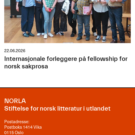
22.06.2026
Internasjonale forleggere på fellowship for
norsk sakprosa
NORLA
Stiftelse for norsk litteratur i utlandet
Postadresse:
Postboks 1414 Vika
0115 Oslo