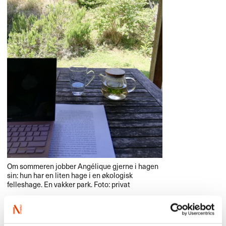
Om sommeren jobber Ang​é​lique gjerne i hagen
sin: hun har en liten hage i en ​ø​kologisk
felleshage. En vakker park. Foto: privat
Hva er ditt beste oversetterminne?​​