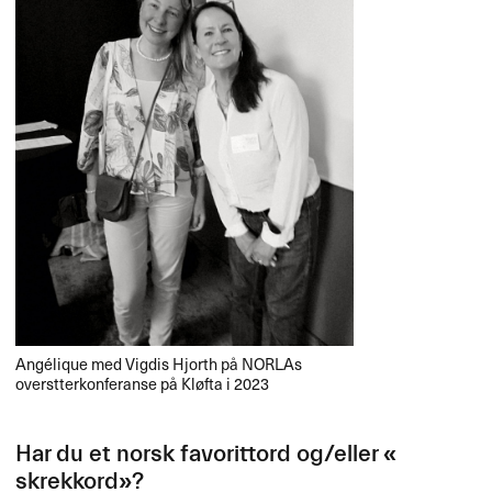
Ang​é​lique med Vigdis Hjorth p​å NORLAs
overstterkonferanse p​å Kl​ø​fta i 2023
Har du et norsk favorittord og/eller «​
skrekkord​»​​?​​