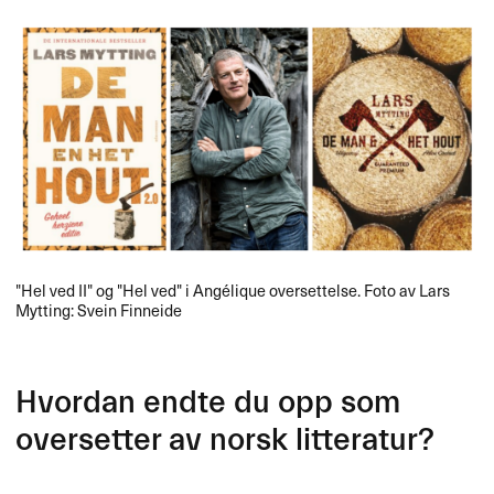
​​"​​Hel ved II​​" og "​​Hel ved​​" i Ang​é​lique oversettelse. Foto av Lars
Mytting: Svein Finneide
Hvordan endte du opp som
oversetter av norsk litteratur?​​