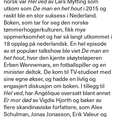
norsk var
Hel ved
av Lars Mytting som
utkom som
De man en het hout
i 2015 og
raskt ble en stor suksess i Nederland.
Boken, som tar for seg den norske
tømmerhoggerkulturen, fikk mye
oppmerksomhet og har så langt utkommet i
18 opplag på nederlandsk. En hel episode
av et populær talkshow ble viet
De man en
het hout
, hvor den kjente skøyteløperen
Erben Wennemars, en fotballspiller og en
minister deltok. De kom til TV-studioet med
sine egne økser, og hadde en livlig og
engasjert diskusjon om boken. I tillegg til
Hel ved
, har Angélique oversatt blant annet
Er mor død
av Vigdis Hjorth og bøker av
flere skandinaviske forfattere, som Alex
Schulman, Jonas Jonasson, Erik Valeur og