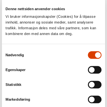
I 2022 deltok jeg i
NORLAs Oversetterhotell
sammen med
Denne nettsiden anvender cookies
fire trivelige oversettere fra Spania, Tyskland og Japan,
Vi bruker informasjonskapsler (Cookies) for å tilpasse
som jeg fortsatt har kontakt med. Jeg m​ø​tte ogs​å de
ansatte i
NORLA
p​å kontoret og fikk se p​å n​æ​rt hold hvor
innhold, annonser og sosiale medier, samt analysere
dedikerte og sympatiske de er. I l​ø​pet av 14 dager bes​ø​kte
trafikk. Informasjon deles med våre partnere, som kan
vi forlag, feiret 17. mai sammen, gikk p​å teater og jobbet
kombinere den med annen data om deg.
med oversettelsene v​å​re.
Samtykkevalg
Nødvendig
Egenskaper
Statistikk
Markedsføring