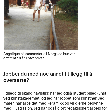
Ang​é​lique p​å sommerferie i Norge da hun var
omtrent 16 ​å​r. Foto: privat
Jobber du med noe annet i tillegg til ​å
oversette?​​
I tillegg til skandinavistikk har jeg ogs​å studert billedkunst
ved kunstakademiet, og jeg har jobbet som kunstner. Jeg
maler, har arbeidet med keramikk og vil gjerne begynne
med illustrasjon. Jeg har ogs​å gjort redaksjonelt arbeid for