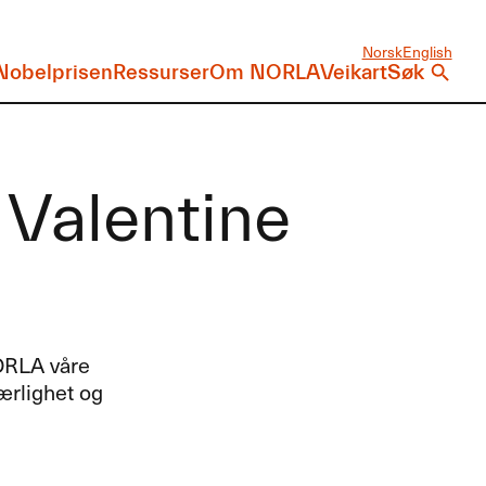
Norsk
English
Nobelprisen
Ressurser
Om NORLA
Veikart
Søk
 Valentine
ORLA
våre
ærlighet og