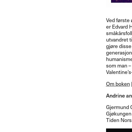
Ved f​ø​rste
er Edvard 
sm​å​k​å​rsf
utvandret t
gj​ø​re dis
generasjone
humanisme a
som man ​– n
Valentine​’​s-t
Om boken
Andrine anb
Gjermund G
Gj​ø​kungen
Tiden Nors