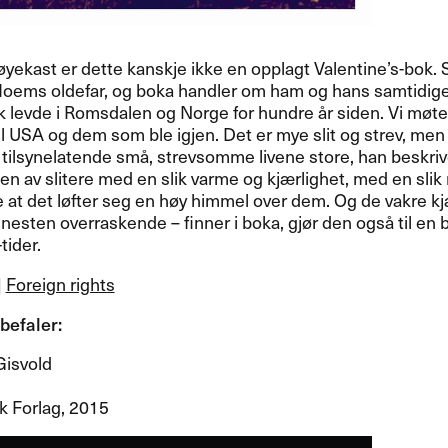
 ​ø​yekast er dette kanskje ikke en opplagt Valentine​’​s-bok. Sl
Hoems oldefar, og boka handler om ham og hans samtidige,
olk levde i Romsdalen og Norge for hundre ​å​r siden. Vi m​ø​
il
USA
og dem som ble igjen. Det er mye slit og strev, men
se tilsynelatende sm​å​, strevsomme livene store, han beskr
n av slitere med en slik varme og kj​æ​rlighet, med en slik
t det l​ø​fter seg en h​ø​y himmel over dem. Og de vakre kj​
esten overraskende ​– finner i boka, gj​ø​r den ogs​å til en
ider.​​
|
Foreign rights
efaler:​​
isvold
k Forlag, 2015