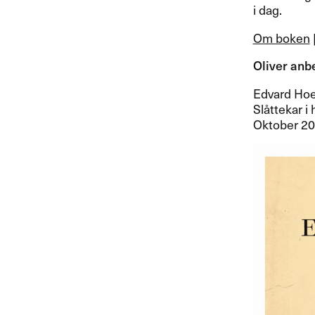
i dag.​​
Om boken
Oliver anbef
Edvard Ho
Sl​å​ttekar 
Oktober 2