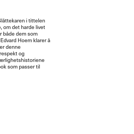
​å​ttekaren i tittelen
 om det harde livet
ter b​å​de dem som
 Edvard Hoem klarer ​å
iver denne
 respekt og
æ​rlighetshistoriene
 bok som passer til