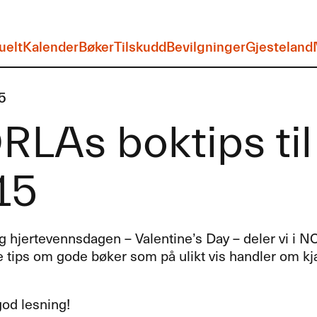
uelt
Kalender
Bøker
Tilskudd
Bevilgninger
Gjesteland
5
LAs boktips til
15
g hjertevennsdagen – Valentine’s Day – deler vi i
N
e tips om gode bøker som på ulikt vis handler om kj
god lesning!