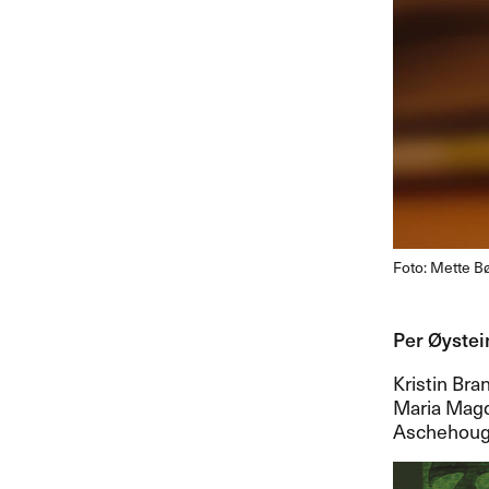
Foto: Mette Bø
Per ​Ø​ystei
Kristin Br
Maria Magd
Aschehoug