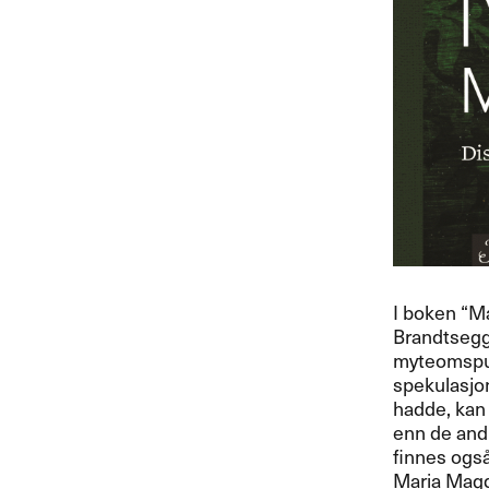
I boken ​“​M
Brandtsegg
myteomspunn
spekulasjon
hadde, kan 
enn de and
finnes ogs​å
Maria Magdal