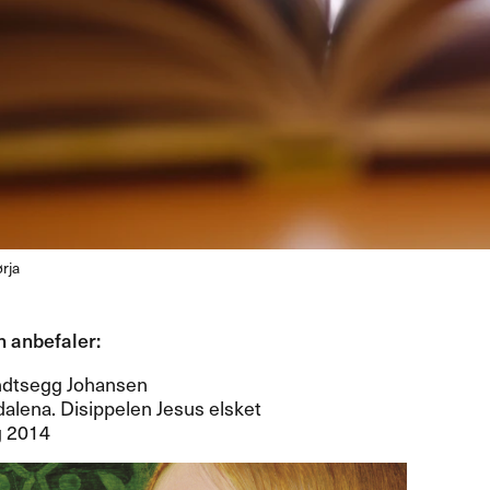
rja
n anbefaler:​​
andtsegg Johansen
alena. Disippelen Jesus elsket
 2014