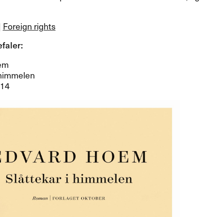
|
Foreign rights
aler:​​
em
i himmelen
014