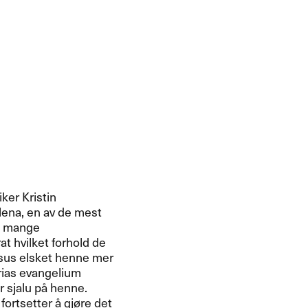
iker Kristin
ena, en av de mest
rt mange
at hvilket forhold de
 Jesus elsket henne mer
rias evangelium
r sjalu p​å henne.
rtsetter ​å gj​ø​re det