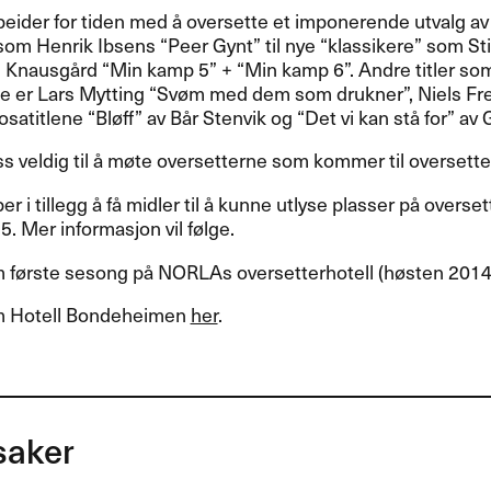
eider for tiden med å oversette et imponerende utvalg av n
som Henrik Ibsens “Peer Gynt” til nye “klassikere” som S
 Knausgård “Min kamp 5” + “Min kamp 6”. Andre titler so
e er Lars Mytting “Svøm med dem som drukner”, Niels Fre
satitlene “Bløff” av Bår Stenvik og “Det vi kan stå for” av 
ss veldig til å møte oversetterne som kommer til oversetter
r i tillegg å få midler til å kunne utlyse plasser på overset
. Mer informasjon vil følge.
 første sesong på NORLAs oversetterhotell (høsten 201
m Hotell Bondeheimen
her
.
saker