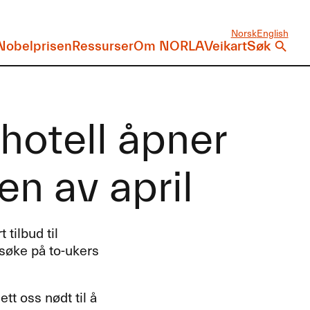
Norsk
English
Nobelprisen
Ressurser
Om NORLA
Veikart
Søk
otell åpner
en av april
 tilbud til
 søke på to-ukers
t oss nødt til å