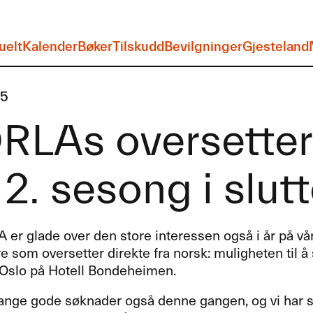
uelt
Kalender
Bøker
Tilskudd
Bevilgninger
Gjesteland
15
RLAs oversetterh
 2. sesong i slutt
A
er glade over den store interessen også i år på vårt
e som oversetter direkte fra norsk: muligheten til å
 Oslo på Hotell Bondeheimen.
ange gode søknader også denne gangen, og vi har set