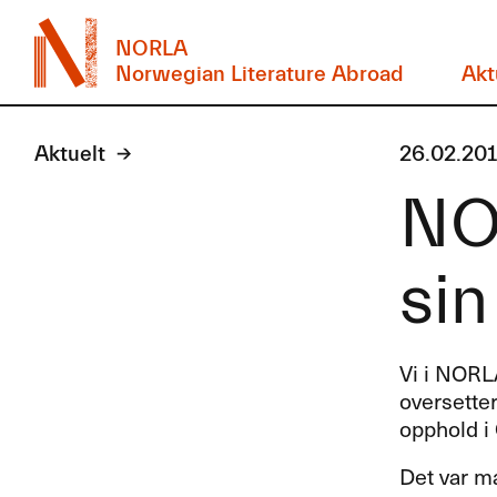
NORLA
Norwegian Literature Abroad
Akt
Aktuelt
26.02.20
NO
sin
Vi i
NORL
oversetter
opphold i
Det var m