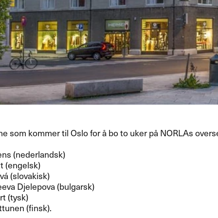
ne som kommer til Oslo for å bo to uker på NORLAs overs
ens (nederlandsk)
t (engelsk)
vá (slovakisk)
eeva Djelepova (bulgarsk)
t (tysk)
ttunen (finsk).