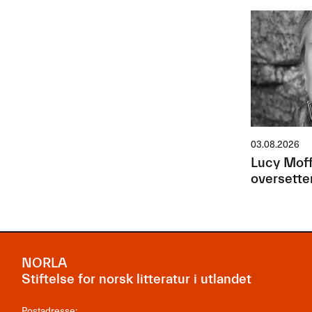
03.08.2026
Lucy Moff
oversette
NORLA
Stiftelse for norsk litteratur i utlandet
Postadresse: