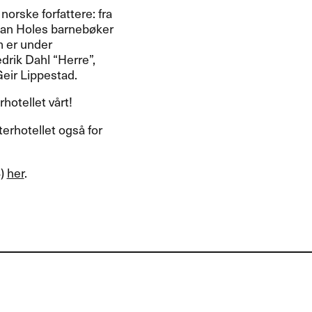
orske forfattere: fra
tian Holes barnebøker
m er under
drik Dahl “Herre”,
Geir Lippestad.
hotellet vårt!
terhotellet også for
4)
her
.