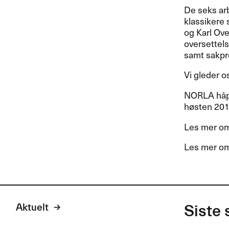
De seks arb
klassikere 
og Karl Ove
oversettels
samt sakpro
Vi gleder o
NORLA
håpe
høsten 2015
Les mer om
Les mer o
Aktuelt
Siste 