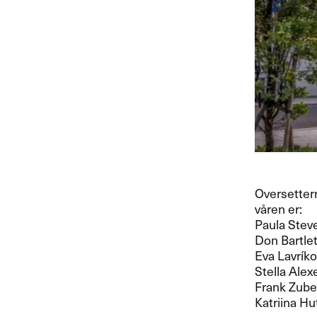
Oversetter
våren er:
Paula Stev
Don Bartlet
Eva Lavríko
Stella Alex
Frank Zuber
Katriina Hu