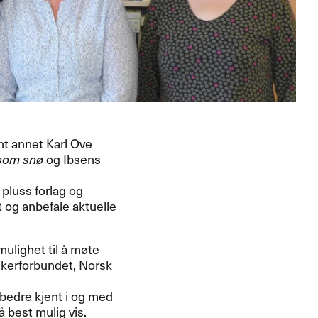
nt annet Karl Ove
 som snø
og Ibsens
 pluss forlag og
t og anbefale aktuelle
mulighet til å møte
tikerforbundet, Norsk
i bedre kjent i og med
 best mulig vis.