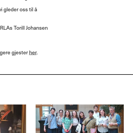
i gleder oss til å
ORLAs Torill Johansen
igere gjester
her
.