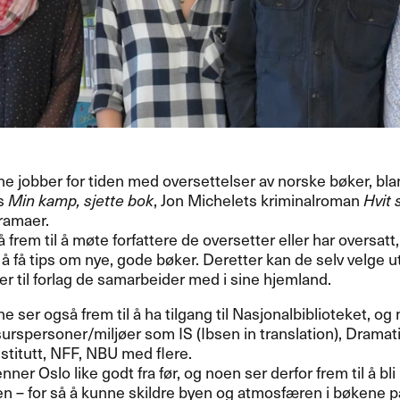
e jobber for tiden med oversettelser av norske bøker, bla
s
Min kamp, sjette bok
, Jon Michelets kriminalroman
Hvit
ramaer.
 frem til å møte forfattere de oversetter eller har oversatt,
 å få tips om nye, gode bøker. Deretter kan de selv velge u
r til forlag de samarbeider med i sine hjemland.
e ser også frem til å ha tilgang til Nasjonalbiblioteket, og 
surspersoner/miljøer som IS (Ibsen in translation), Drama
titutt,
NFF
,
NBU
med flere.
enner Oslo like godt fra før, og noen ser derfor frem til å bl
 – for så å kunne skildre byen og atmosfæren i bøkene på