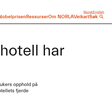
Norsk
English
Nobelprisen
Ressurser
Om NORLA
Veikart
Søk
otell har
g
o-ukers opphold på
ellets fjerde