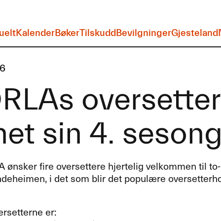
uelt
Kalender
Bøker
Tilskudd
Bevilgninger
Gjesteland
16
LAs oversetterh
et sin 4. seson
A
ønsker fire oversettere hjertelig velkommen til t
deheimen, i det som blir det populære oversetterhot
ersetterne er: