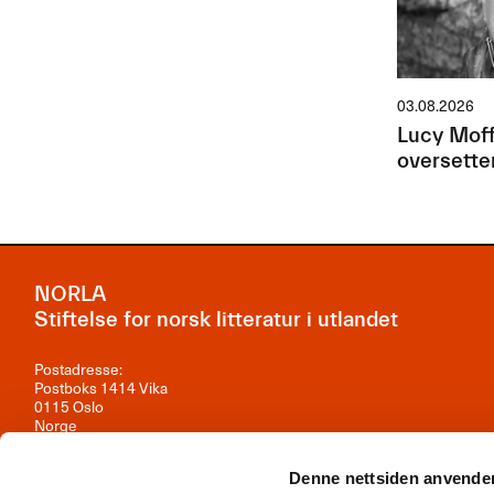
03.08.2026
Lucy Moff
oversette
NORLA
Stiftelse for norsk litteratur i utlandet
Postadresse:
Postboks 1414 Vika
0115 Oslo
Norge
Besøksadresse:
Denne nettsiden anvende
Observatoriegata 1B, 3. etasje