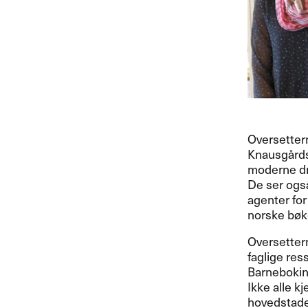
Oversettern
Knausgård
moderne d
De ser også
agenter for
norske bøke
Oversettern
faglige res
Barnebokins
Ikke alle kj
hovedstaden