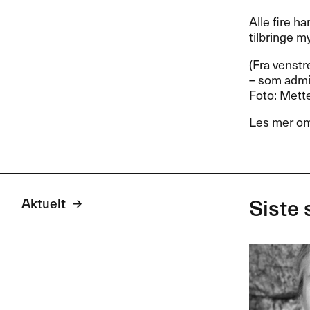
Alle fire ha
tilbringe m
(Fra venstr
– som admin
Foto: Mette
Les mer om 
Aktuelt
Siste 