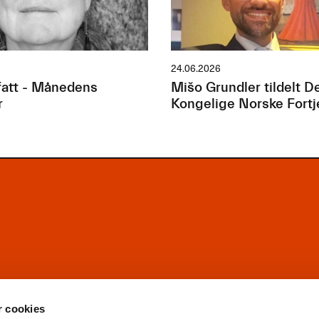
24.06.2026
att - Månedens
Mišo Grundler tildelt D
r
Kongelige Norske Fort
r cookies