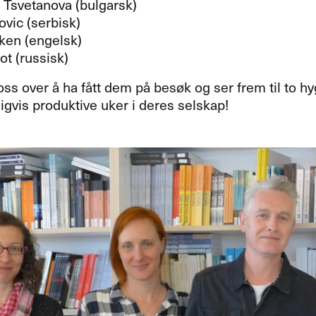
 Tsvetanova (bulgarsk)
ovic (serbisk)
tken (engelsk)
t (russisk)
oss over å ha fått dem på besøk og ser frem til to h
igvis produktive uker i deres selskap!