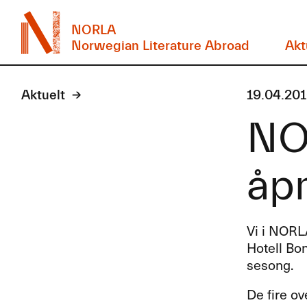
NORLA
Norwegian Literature Abroad
Akt
Aktuelt
19.04.20
NOR
åpn
Vi i
NORL
Hotell Bon
sesong.
De fire ov