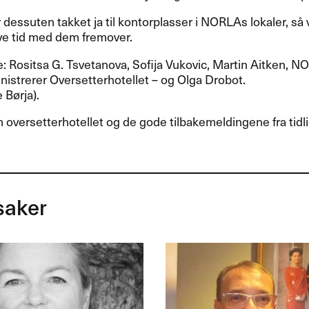
r dessuten takket ja til kontorplasser i NORLAs lokaler, så v
ye tid med dem fremover.
e: Rositsa G. Tsvetanova, Sofija Vukovic, Martin Aitken, N
istrerer Oversetterhotellet – og Olga Drobot.
 Børja).
oversetterhotellet og de gode tilbakemeldingene fra tidl
saker