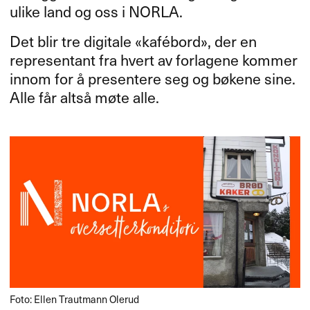
ulike land og oss i
NORLA
.​​
Det blir tre digitale «​kaf​é​bord​»​​, der en
representant fra hvert av forlagene kommer
innom for ​å presentere seg og b​ø​kene sine.
Alle f​å​r alts​å m​ø​te alle.​​
Foto: Ellen Trautmann Olerud