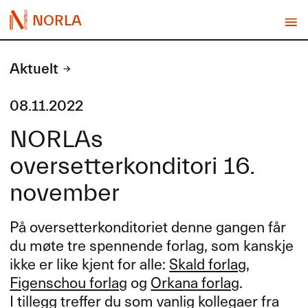
NORLA
Aktuelt
08.11.2022
NORLAs
oversetterkonditori 16.
november
P​å oversetterkonditoriet denne gangen f​å​r
du m​ø​te tre spennende forlag, som kanskje
ikke er like kjent for alle:
Skald forlag
,
Figenschou forlag
og
Orkana forlag
.
I tillegg treffer du som vanlig kollegaer fra