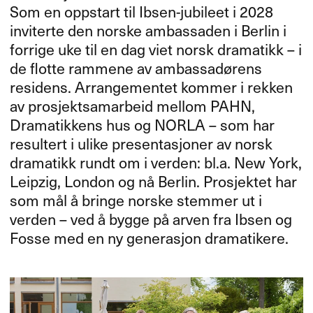
Som en oppstart til Ibsen-jubileet i 2028
inviterte den norske ambassaden i Berlin i
forrige uke til en dag viet norsk dramatikk – i
de flotte rammene av ambassadørens
residens. Arrangementet kommer i rekken
av prosjektsamarbeid mellom
PAHN
,
Dramatikkens hus og
NORLA
– som har
resultert i ulike presentasjoner av norsk
dramatikk rundt om i verden: bl.a. New York,
Leipzig, London og nå Berlin. Prosjektet har
som m​å​l ​å bringe norske stemmer ut i
verden ​– ved ​å bygge p​å arven fra Ibsen og
Fosse med en ny generasjon dramatikere.​​