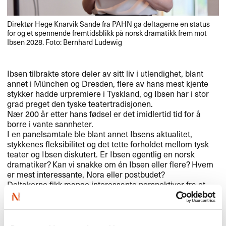
Direktør Hege Knarvik Sande fra
PAHN
ga deltagerne en status
for og et spennende fremtidsblikk på norsk dramatikk frem mot
Ibsen 2028. Foto: Bernhard Ludewig
Ibsen tilbrakte store deler av sitt liv i utlendighet, blant
annet i München og Dresden, flere av hans mest kjente
stykker hadde urpremiere i Tyskland, og Ibsen har i stor
grad preget den tyske teatertradisjonen.
Nær 200 år etter hans fødsel er det imidlertid tid for å
borre i vante sannheter.
I en panelsamtale ble blant annet Ibsens aktualitet,
stykkenes fleksibilitet og det tette forholdet mellom tysk
teater og Ibsen diskutert. Er Ibsen egentlig en norsk
dramatiker? Kan vi snakke om én Ibsen eller flere? Hvem
er mest interessante, Nora eller postbudet?
Deltakerne fikk mange interessante perspektiver fra et
panel under ledelse av teaterkritikeren Barbara Behrendt,
med dramatiker og regissør Sivan Ben Yishai, regissør
Sebastian Hartmann, professor Clemens Räthel og
regissør Heiki Riipinen (som steppet inn på kort varsel for