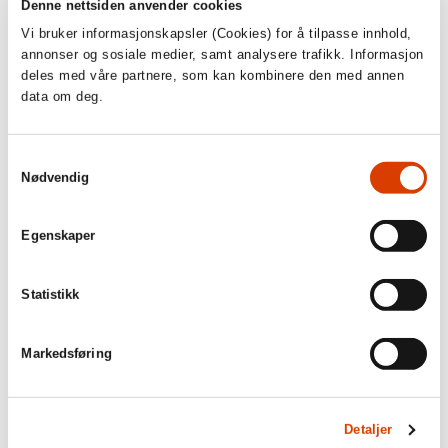
Denne nettsiden anvender cookies
Hinrich Schmidt-Henkel).
Vi bruker informasjonskapsler (Cookies) for å tilpasse innhold,
annonser og sosiale medier, samt analysere trafikk. Informasjon
deles med våre partnere, som kan kombinere den med annen
data om deg.
Samtykkevalg
Nødvendig
Egenskaper
Statistikk
Markedsføring
Fra v.: Sivan Ben Yishai, Sebastian Hartmann, Barbara Behrendt,
Clemens Räthel og Heiki Riipinen. Foto: Bernhard Ludewig
Detaljer
Tilhørerne fikk deretter lesninger av utdrag fra