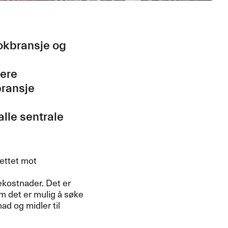
bokbransje og
tere
bransje
alle sentrale
rettet mot
ekostnader. Det er
m det er mulig å søke
ad og midler til