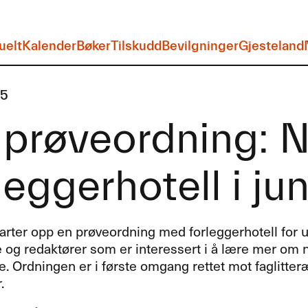
uelt
Kalender
Bøker
Tilskudd
Bevilgninger
Gjesteland
15
 prøveordning: 
leggerhotell i jun
arter opp en prøveordning med forleggerhotell for 
 og redaktører som er interessert i å lære mer om no
. Ordningen er i første omgang rettet mot faglitter
.