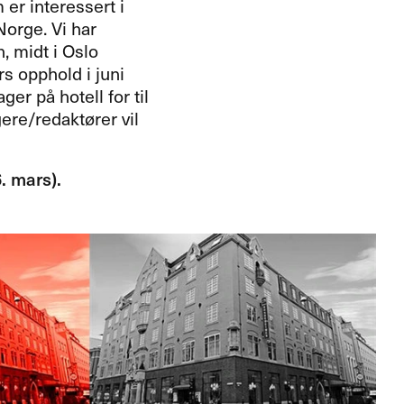
er interessert i
Norge. Vi har
, midt i Oslo
s opphold i juni
r på hotell for til
ere/redaktører vil
. mars).