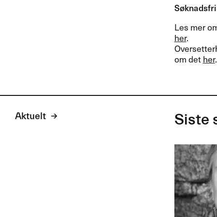
Søknadsfris
Les mer om
her
.
Oversetterh
om det
her
.
Aktuelt
Siste 