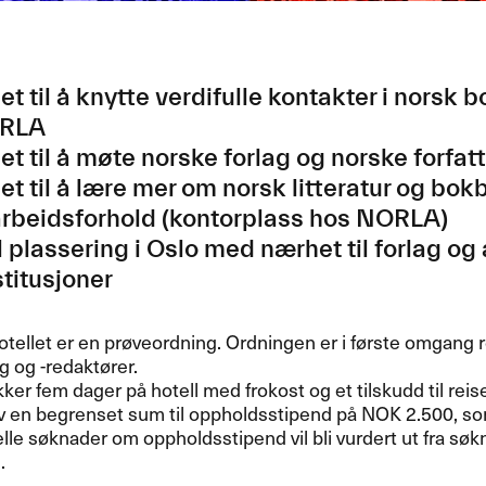
et til å knytte verdifulle kontakter i norsk 
RLA
et til å møte norske forlag og norske forfat
et til å lære mer om norsk litteratur og bok
rbeidsforhold (kontorplass hos
NORLA
)
l plassering i Oslo med nærhet til forlag og 
stitusjoner
tellet er en prøveordning. Ordningen er i første omgang 
g og -redaktører.
ker fem dager på hotell med frokost og et tilskudd til reis
av en begrenset sum til oppholdsstipend på
NOK
2.500, so
lle søknader om oppholdsstipend vil bli vurdert ut fra søkn
.