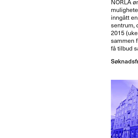
NORLA
øn
muligheten
inngått en
sentrum, 
2015 (uke
sammen fir
få tilbud 
Søknadsfri