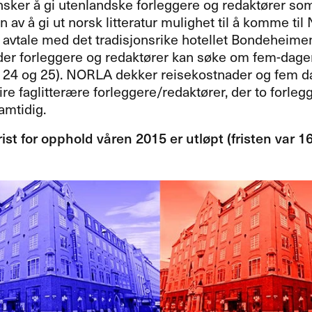
sker å gi utenlandske forleggere og redaktører som 
 av å gi ut norsk litteratur mulighet til å komme til 
 avtale med det tradisjonsrike hotellet Bondeheimen
der forleggere og redaktører kan søke om fem-dager
 24 og 25).
NORLA
dekker reisekostnader og fem dage
e faglitterære forleggere/redaktører, der to forlegg
samtidig.
st for opphold våren 2015 er utløpt (fristen var 16