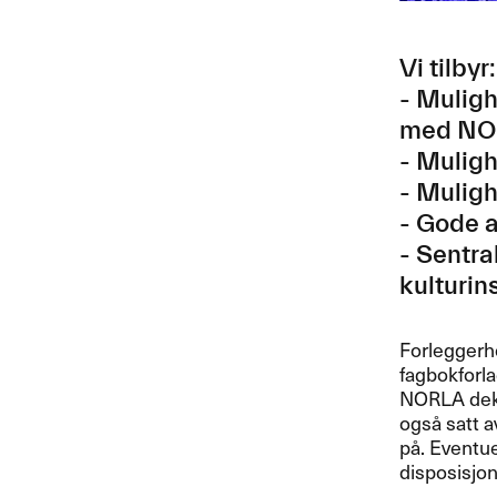
Vi tilbyr:
- Muligh
med
NO
- Muligh
- Muligh
- Gode a
- Sentra
kulturin
Forleggerho
fagbokforla
NORLA
dek
også satt 
på. Eventue
disposisjon