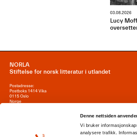
03.08.2026
Lucy Moff
oversette
NORLA
Stiftelse for norsk litteratur i utlandet
Postadresse:
Postboks 1414 Vika
0115 Oslo
Norge
Besøksadresse:
Denne nettsiden anvende
Observatoriegata 1B, 3. etasje
0254 Oslo
Vi bruker informasjonskaps
Kontakt oss
analysere trafikk. Inform