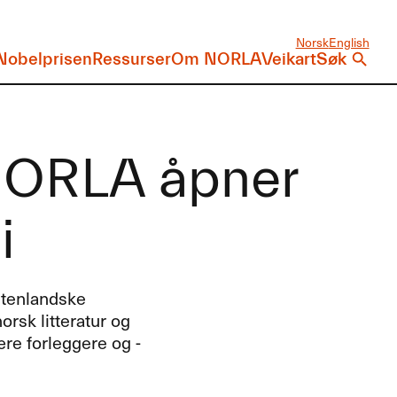
Norsk
English
Nobelprisen
Ressurser
Om NORLA
Veikart
Søk
NORLA åpner
i
utenlandske
rsk litteratur og
ære forleggere og -