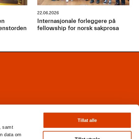
22.06.2026
en
Internasjonale forleggere på
jenstorden
fellowship for norsk sakprosa
Facebook
Instagram
Tillat alle
X
, samt
Nyhetsbrev
en data om
Books from Norway