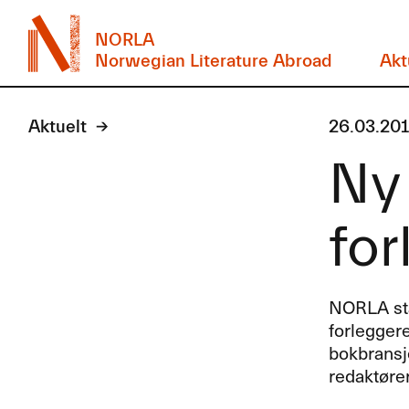
NORLA
Norwegian Literature Abroad
Akt
Aktuelt
26.03.20
Ny
for
NORLA
st
forleggere
bokbransje
redaktører