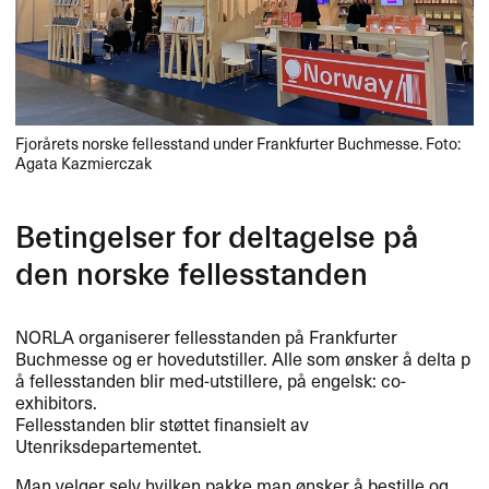
Fjorårets norske fellesstand under Frankfurter Buchmesse. Foto:
Agata Kazmierczak
Betingelser for deltagelse p​å
den norske fellesstanden
NORLA
organiserer fellesstanden p​å Frankfurter
Buchmesse og er hovedutstiller. Alle som ​ø​nsker ​å delta p​
å fellesstanden blir med-utstillere, p​å engelsk: co-
exhibitors.
Fellesstanden blir st​ø​ttet finansielt av
Utenriksdepartementet.​​
Man velger selv hvilken pakke man ​ø​nsker ​å bestille og