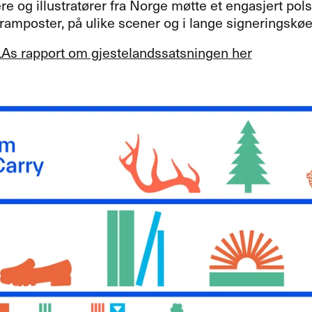
ere og illustratører fra Norge møtte et engasjert pol
ramposter, på ulike scener og i lange signeringskøe
s rapport om gjestelandssatsningen her