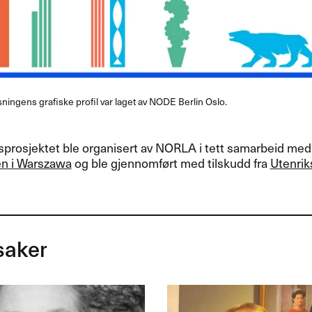
ningens grafiske profil var laget av NODE Berlin Oslo.
prosjektet ble organisert av
NORLA
i tett samarbeid me
n i Warszawa
og ble gjennomført med tilskudd fra
Utenri
saker