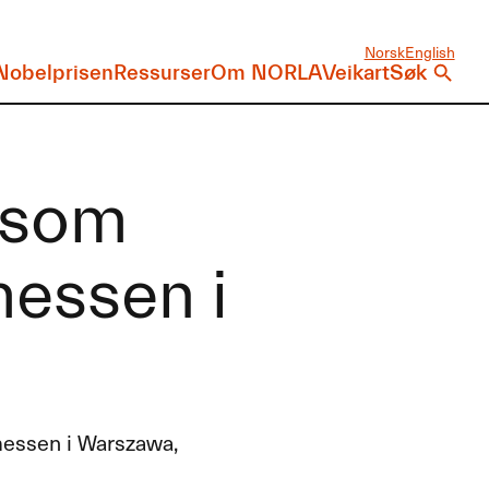
Norsk
English
Nobelprisen
Ressurser
Om NORLA
Veikart
Søk
 som
essen i
kmessen i Warszawa,