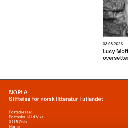
03.08.2026
Lucy Moff
oversette
NORLA
Stiftelse for norsk litteratur i utlandet
Postadresse:
Postboks 1414 Vika
0115 Oslo
Norge