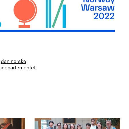
d
den norske
ksdepartementet
.