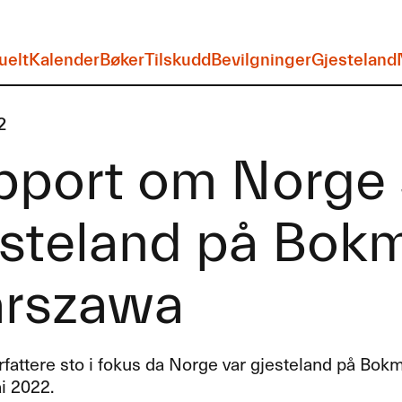
uelt
Kalender
Bøker
Tilskudd
Bevilgninger
Gjesteland
2
pport om Norge
esteland på Bokm
rszawa
rfattere sto i fokus da Norge var gjesteland på Bo
i 2022.