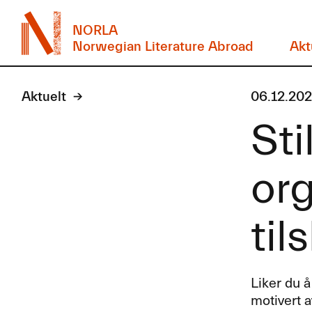
NORLA
Norwegian Literature Abroad
Akt
Aktuelt
06.12.20
Sti
or
til
Liker du å
motivert 