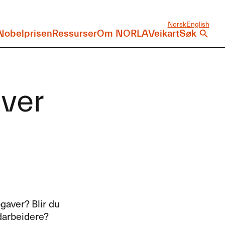
Norsk
English
Nobelprisen
Ressurser
Om NORLA
Veikart
Søk
iver
gaver? Blir du
darbeidere?