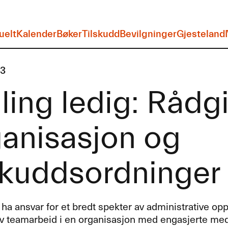
uelt
Kalender
Bøker
Tilskudd
Bevilgninger
Gjesteland
23
lling ledig: Rådg
ganisasjon og
skuddsordninger
 ha ansvar for et bredt spekter av administrative opp
av teamarbeid i en organisasjon med engasjerte me