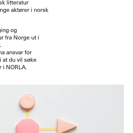
sk litteratur
nge aktører i norsk
ging og
r fra Norge ut i
.
ha ansvar for
 at du vil søke
r i
NORLA
.