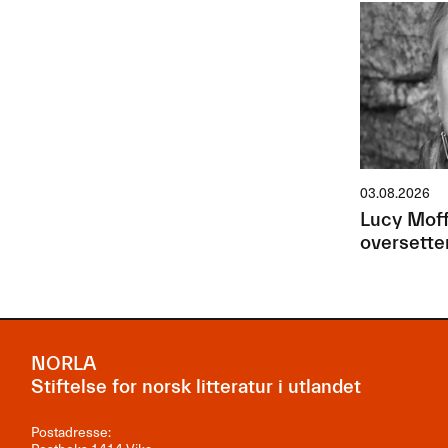
03.08.2026
Lucy Moff
oversette
NORLA
Stiftelse for norsk litteratur i utlandet
Postadresse: