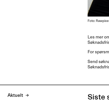
Foto: Rawpixel
Les mer om
Søknadsfri
For spørsmå
Send søkna
Søknadsfri
Aktuelt
Siste 