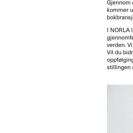
Gjennom e
kommer ut
bokbransje
I
NORLA
l
gjennomfør
verden. V
Vil du bid
oppfølging
stillingen