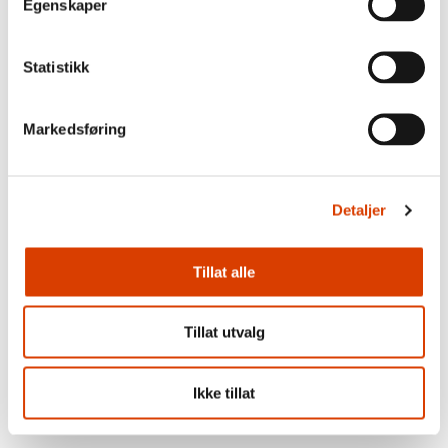
Egenskaper
Aktuelt
Statistikk
Siste saker
Markedsføring
Detaljer
Tillat alle
Tillat utvalg
03.08.2026
Ikke tillat
Lucy Moffatt - Månedens oversetter