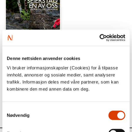
Denne nettsiden anvender cookies
Vi bruker informasjonskapsler (Cookies) for å tilpasse
En av oss
kom ut p​å Kagge Forlag h​ø​sten 2013.​​
innhold, annonser og sosiale medier, samt analysere
trafikk. Informasjon deles med våre partnere, som kan
- Det er fantastisk ​å f​ø​lge ​Å​sne Seierstads fremragende
kombinere den med annen data om deg.
og sv​æ​rt viktige bok p​å vei ut i verden. Mottagelsen i
Storbritannia har rett og slett v​æ​rt overveldende, og n​å
gleder vi oss til ​å se det amerikanske publikummet ta imot
boka, sier forlagssjef Anne Gaathaug i Kagge.​​
Samtykkevalg
Nødvendig