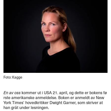
Foto: Kagge
En av oss
kommer ut i
USA
21. april, og dette er bokens f​ø​
rste amerikanske anmeldelse. Boken er anmeldt av New
York Times​’ hovedkritiker Dwight Garner, som skriver at
han gr​å​t under lesningen.​​