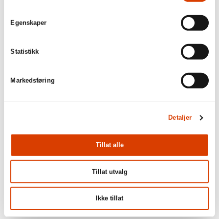
03.08.2026
Egenskaper
Lucy Moffatt - Månedens oversetter
Statistikk
Markedsføring
Detaljer
Tillat alle
Tillat utvalg
24.06.2026
Mišo Grundler tildelt Den Kongelige Norske
Ikke tillat
Fortjenstorden