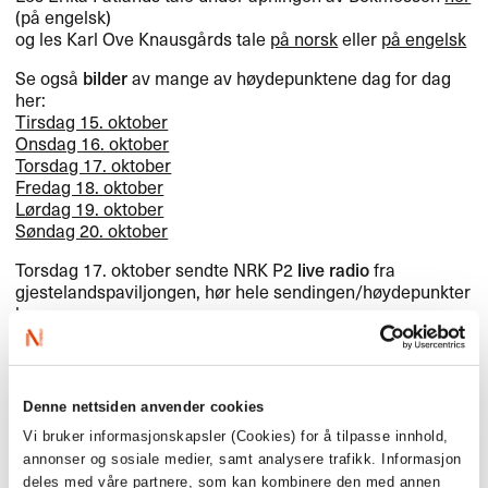
(på engelsk)
og les Karl Ove Knausgårds tale
på norsk
eller
på engelsk
Se også
bilder
av mange av høydepunktene dag for dag
her:
Tirsdag 15. oktober
Onsdag 16. oktober
Torsdag 17. oktober
Fredag 18. oktober
Lørdag 19. oktober
Søndag 20. oktober
Torsdag 17. oktober sendte
NRK
P2
live radio
fra
gjestelandspaviljongen, hør hele sendingen/høydepunkter
her
Bokmessen har lagt ut videoer fra flere arrangementer,
bl.a. Jo Nesbøs lansering av
Kniv
her
og litterær festaften
med bl.a. Maja Lunde,
her
(fra 01:03.00).
Denne nettsiden anvender cookies
Se alle bokmesse-videoer
her
Vi bruker informasjonskapsler (Cookies) for å tilpasse innhold,
Insta-stories
annonser og sosiale medier, samt analysere trafikk. Informasjon
Få følelsen av å være midt i messemylderet ved å ta en
deles med våre partnere, som kan kombinere den med annen