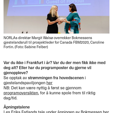
NORLAs direktør Margit Walsø overrekker Bokmessens
gjestelandsrull til prosjektleder for Canada FBM2020, Caroline
Fortin. (Foto: Sabine Felber)
Var du ikke i Frankfurt i år? Var du der men fikk ikke med
deg alt? Eller har du programposter du gjerne vil
gjenoppleve?
Se opptak av
strømmingen fra hovedscenen
i
gjestelandspaviljongen
her
NB: Det kan være nyttig å først se gjennom
programoversikten
, for å kunne spole frem til riktig
dag/tid.
Åpningstalene
Les Erika Fatlands tale under åpningen av Bokmessen
her