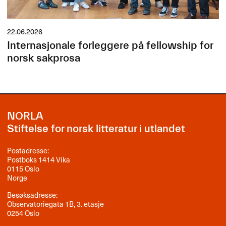
22.06.2026
Internasjonale forleggere på fellowship for
norsk sakprosa
NORLA
Stiftelse for norsk litteratur i utlandet
Postadresse:
Postboks 1414 Vika
0115 Oslo
Norge
Besøksadresse:
Observatoriegata 1B, 3. etasje
0254 Oslo