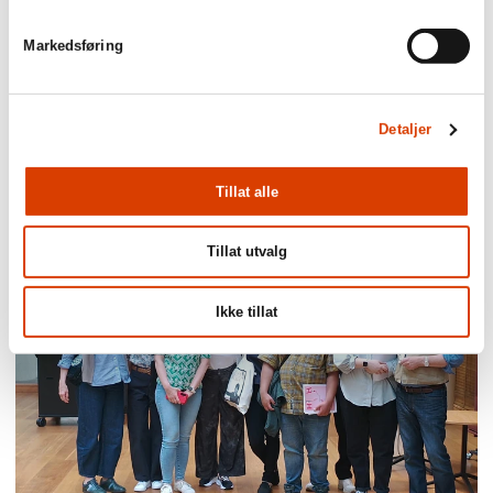
Markedsføring
Detaljer
24.06.2026
Mišo Grundler tildelt Den Kongelige Norske
Tillat alle
Fortjenstorden
Tillat utvalg
Ikke tillat