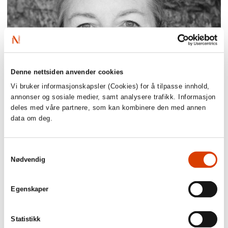
Denne nettsiden anvender cookies
Vi bruker informasjonskapsler (Cookies) for å tilpasse innhold,
annonser og sosiale medier, samt analysere trafikk. Informasjon
deles med våre partnere, som kan kombinere den med annen
03.08.2026
data om deg.
Lucy Moffatt - Månedens oversetter
Samtykkevalg
Nødvendig
Egenskaper
Statistikk