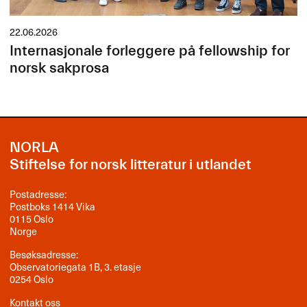
22.06.2026
Internasjonale forleggere på fellowship for
norsk sakprosa
NORLA
Stiftelse for norsk litteratur i utlandet
Postadresse:
Postboks 1414 Vika
0115 Oslo
Norge
Besøksadresse:
Observatoriegata 1B, 3. etasje
0254 Oslo
Kontakt oss